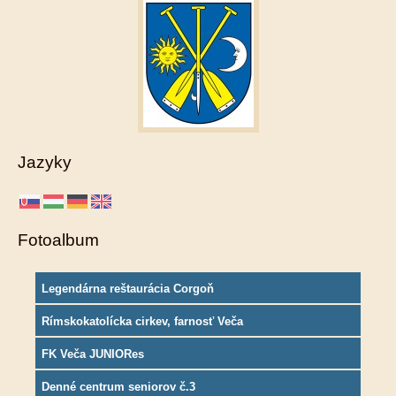
Jazyky
Fotoalbum
Legendárna reštaurácia Corgoň
Rímskokatolícka cirkev, farnosť Veča
FK Veča JUNIORes
Denné centrum seniorov č.3