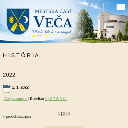
H I S T Ó R I A
2022
1. 1. 2022
Celý príspevok
|
Rubrika:
H I S T Ó R I A
1
|
2
|
3
« predchádzajúci