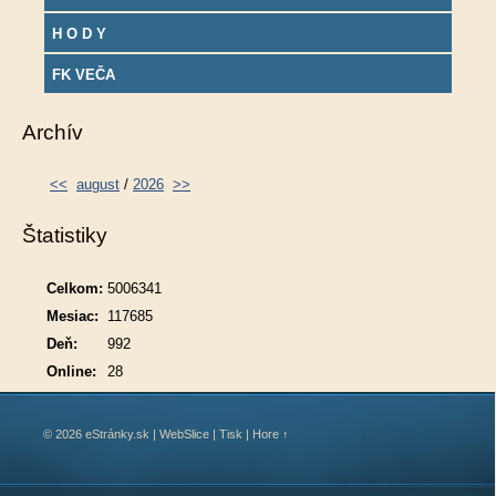
H O D Y
FK VEČA
Archív
<<
august
/
2026
>>
Štatistiky
Celkom:
5006341
Mesiac:
117685
Deň:
992
Online:
28
© 2026 eStránky.sk
|
WebSlice
|
Tisk
|
Hore ↑