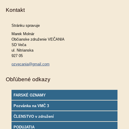
Kontakt
Stránku spravuje
Marek Molnár
Občianske združenie VEČANIA
SD Veča
ul. Nitrianska
927 05
ozvecania@gmail.com
Obľúbené odkazy
FARSKÉ OZNAMY
Pozvánka na VMČ 3
ČLENSTVO v združení
PODUJATIA