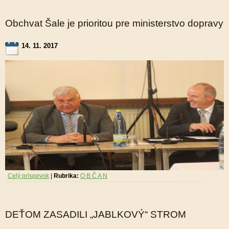
Obchvat Šale je prioritou pre ministerstvo dopravy
14. 11. 2017
Celý príspevok
|
Rubrika:
O B Č A N
DEŤOM ZASADILI „JABLKOVÝ“ STROM