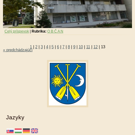
Celý príspevok
|
Rubrika:
O B Č A N
1
|
2
|
3
|
4
|
5
|
6
|
7
|
8
|
9
|
10
|
11
|
12
|
13
« predchádzajúci
Jazyky