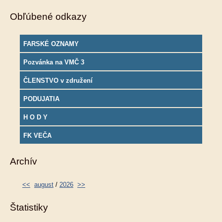
Obľúbené odkazy
FARSKÉ OZNAMY
Pozvánka na VMČ 3
ČLENSTVO v združení
PODUJATIA
H O D Y
FK VEČA
Archív
<<
august
/
2026
>>
Štatistiky