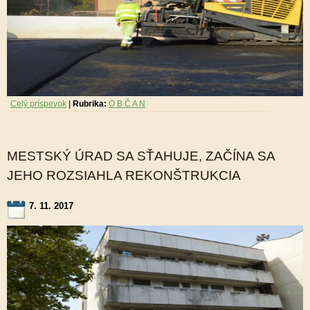
Celý príspevok
|
Rubrika:
O B Č A N
MESTSKÝ ÚRAD SA SŤAHUJE, ZAČÍNA SA
JEHO ROZSIAHLA REKONŠTRUKCIA
7. 11. 2017