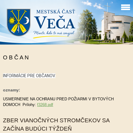
O B Č A N
INFORMÁCIE PRE OBČANOV.
oznamy:
USMERNENIE NA OCHRANU PRED POŽIARMI V BYTOVÝCH
DOMOCH Prílohy:
f3268.pdf
ZBER VIANOČNÝCH STROMČEKOV SA
ZAČÍNA BUDÚCI TÝŽDEŇ