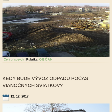
Celý príspevok
|
Rubrika:
O B Č A N
KEDY BUDE VÝVOZ ODPADU POČAS
VIANOČNÝCH SVIATKOV?
12. 12. 2017