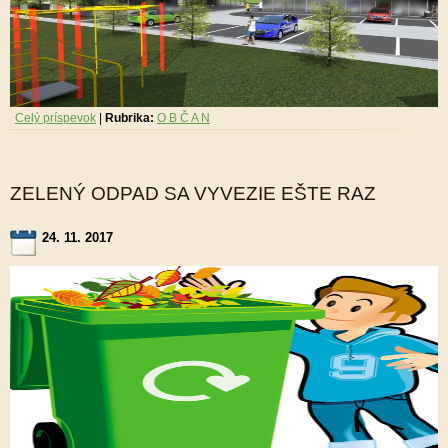
Celý príspevok
|
Rubrika:
O B Č A N
ZELENÝ ODPAD SA VYVEZIE EŠTE RAZ
24. 11. 2017