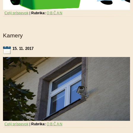
Celý príspevok
|
Rubrika:
O B Č A N
Kamery
15. 11. 2017
Celý príspevok
|
Rubrika:
O B Č A N