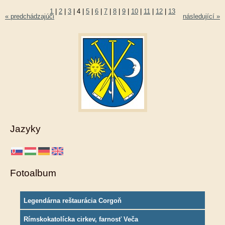
1
|
2
|
3
|
4
|
5
|
6
|
7
|
8
|
9
|
10
|
11
|
12
|
13
« predchádzajúci
následující »
Jazyky
Fotoalbum
Legendárna reštaurácia Corgoň
Rímskokatolícka cirkev, farnosť Veča