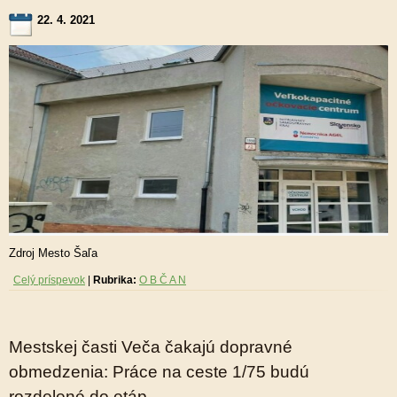
22. 4. 2021
Zdroj Mesto Šaľa
Celý príspevok
|
Rubrika:
O B Č A N
Mestskej časti Veča čakajú dopravné
obmedzenia: Práce na ceste 1/75 budú
rozdelené do etáp