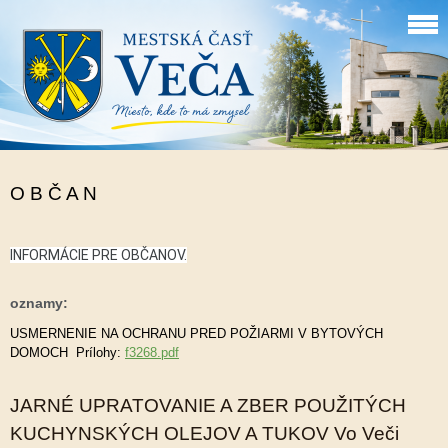
O B Č A N
INFORMÁCIE PRE OBČANOV.
oznamy:
USMERNENIE NA OCHRANU PRED POŽIARMI V BYTOVÝCH
DOMOCH Prílohy:
f3268.pdf
JARNÉ UPRATOVANIE A ZBER POUŽITÝCH
KUCHYNSKÝCH OLEJOV A TUKOV Vo Veči