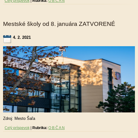
Celý príspevok
|
Rubrika:
O B Č A N
Mestské školy od 8. januára ZATVORENÉ
4. 2. 2021
Zdroj: Mesto Šaľa
Celý príspevok
|
Rubrika:
O B Č A N