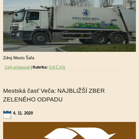
Zdroj Mesto Šaľa
Celý príspevok
|
Rubrika:
O B Č A N
Mestská časť Veča: NAJBLIŽŠÍ ZBER
ZELENÉHO ODPADU
4. 11. 2020