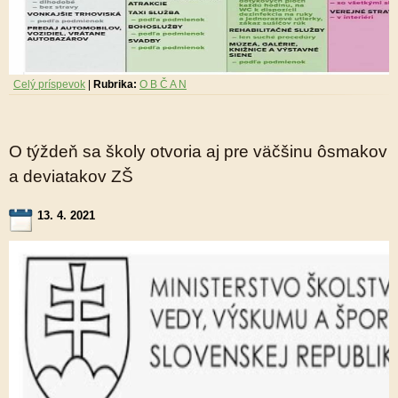
Celý príspevok
|
Rubrika:
O B Č A N
O týždeň sa školy otvoria aj pre väčšinu ôsmakov
a deviatakov ZŠ
13. 4. 2021