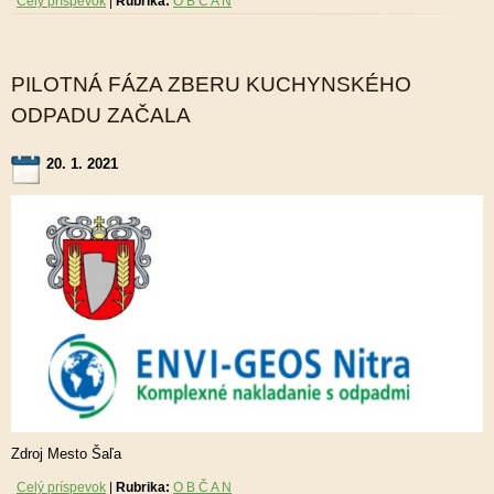
Celý príspevok
|
Rubrika:
O B Č A N
PILOTNÁ FÁZA ZBERU KUCHYNSKÉHO
ODPADU ZAČALA
20. 1. 2021
Zdroj Mesto Šaľa
Celý príspevok
|
Rubrika:
O B Č A N