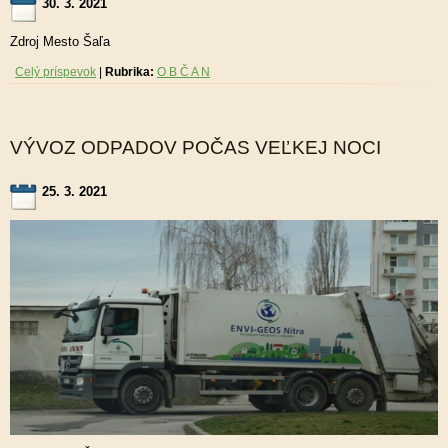
30. 3. 2021
Zdroj Mesto Šaľa
Celý príspevok
|
Rubrika:
O B Č A N
VÝVOZ ODPADOV POČAS VEĽKEJ NOCI
25. 3. 2021