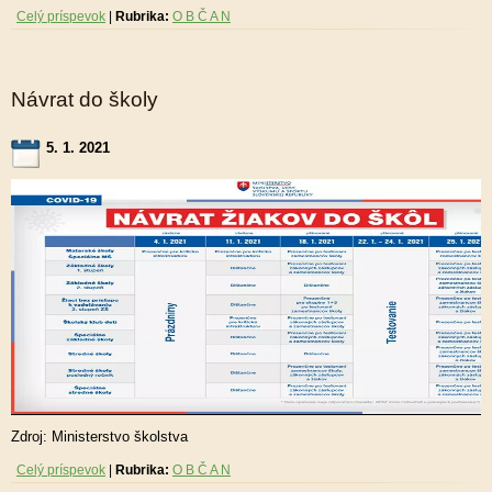
Celý príspevok
|
Rubrika:
O B Č A N
Návrat do školy
5. 1. 2021
Zdroj: Ministerstvo školstva
Celý príspevok
|
Rubrika:
O B Č A N