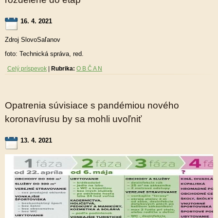
16. 4. 2021
Zdroj SlovoSaľanov
foto: Technická správa, red.
Celý príspevok
|
Rubrika:
O B Č A N
Opatrenia súvisiace s pandémiou nového
koronavírusu by sa mohli uvoľniť
13. 4. 2021