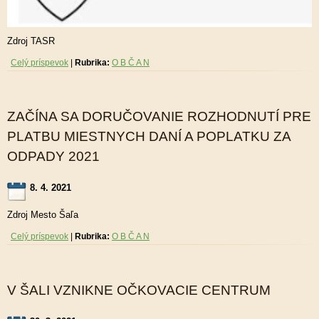
Zdroj TASR
Celý príspevok
|
Rubrika:
O B Č A N
ZAČÍNA SA DORUČOVANIE ROZHODNUTÍ PRE
PLATBU MIESTNYCH DANÍ A POPLATKU ZA
ODPADY 2021
8. 4. 2021
Zdroj Mesto Šaľa
Celý príspevok
|
Rubrika:
O B Č A N
V ŠALI VZNIKNE OČKOVACIE CENTRUM