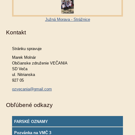
Južná Morava - Strážnice
Kontakt
Stránku spravuje
Marek Molnár
Občianske združenie VEČANIA
SD Veča
ul. Nitrianska
927 05
ozvecania@gmail.com
Obľúbené odkazy
FARSKÉ OZNAMY
Pozvánka na VMČ 3