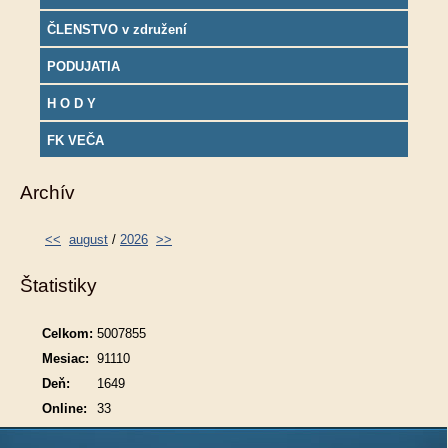
ČLENSTVO v združení
PODUJATIA
H O D Y
FK VEČA
Archív
<<
august
/
2026
>>
Štatistiky
Celkom:
5007855
Mesiac:
91110
Deň:
1649
Online:
33