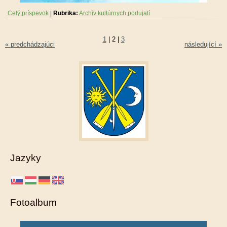
Celý príspevok
|
Rubrika:
Archív kultúrnych podujatí
1
|
2
|
3
« predchádzajúci
následující »
Jazyky
Fotoalbum