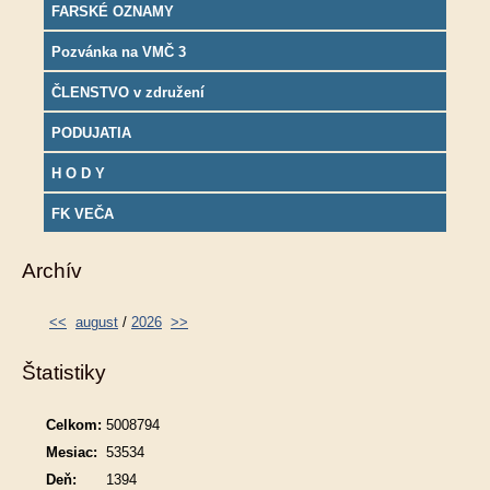
FARSKÉ OZNAMY
Pozvánka na VMČ 3
ČLENSTVO v združení
PODUJATIA
H O D Y
FK VEČA
Archív
<<
august
/
2026
>>
Štatistiky
Celkom:
5008794
Mesiac:
53534
Deň:
1394