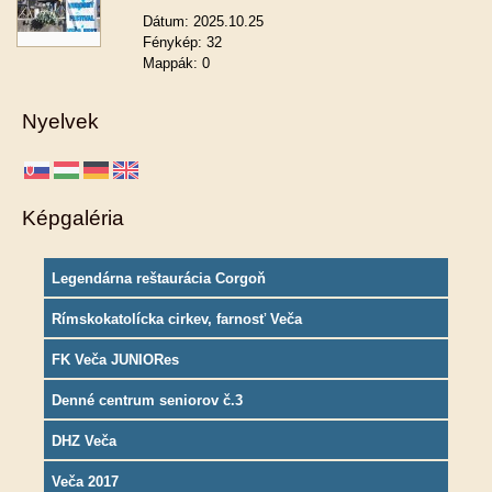
Dátum:
2025.10.25
Fénykép:
32
Mappák:
0
Nyelvek
Képgaléria
Legendárna reštaurácia Corgoň
Rímskokatolícka cirkev, farnosť Veča
FK Veča JUNIORes
Denné centrum seniorov č.3
DHZ Veča
Veča 2017