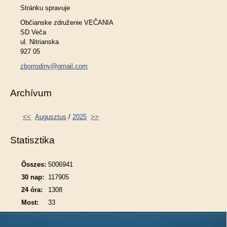
Stránku spravuje
Občianske združenie VEČANIA
SD Veča
ul. Nitrianska
927 05
zborrodiny@gmail.com
Archívum
<<
Augusztus
/
2025
>>
Statisztika
Összes:
5006941
30 nap:
117905
24 óra:
1308
Most:
33