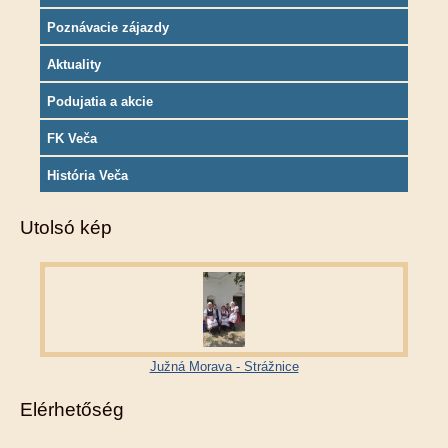
Poznávacie zájazdy
Aktuality
Podujatia a akcie
FK Veča
História Veča
Utolsó kép
Južná Morava - Strážnice
Elérhetőség