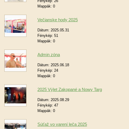
Fénykép:
26
Mappák:
0
Večianske hody 2025
Dátum:
2025.05.31
Fénykép:
51
Mappák:
0
Admin zóna
Dátum:
2025.06.18
Fénykép:
24
Mappák:
0
2025 Výlet Zakopané a Nowy Targ
Dátum:
2025.08.29
Fénykép:
47
Mappák:
0
Súťaž vo varení leča 2025