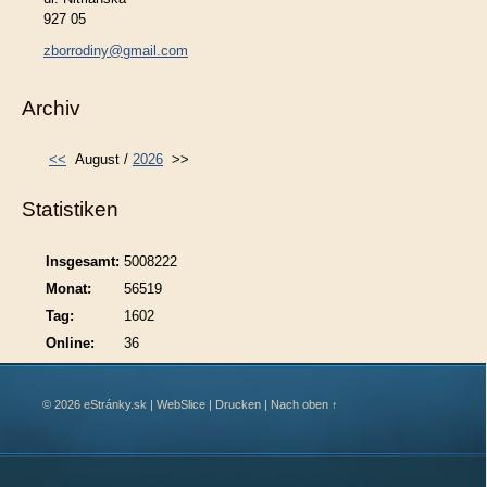
927 05
zborrodiny@gmail.com
Archiv
<<
August /
2026
>>
Statistiken
Insgesamt:
5008222
Monat:
56519
Tag:
1602
Online:
36
© 2026 eStránky.sk
|
WebSlice
|
Drucken
|
Nach oben ↑