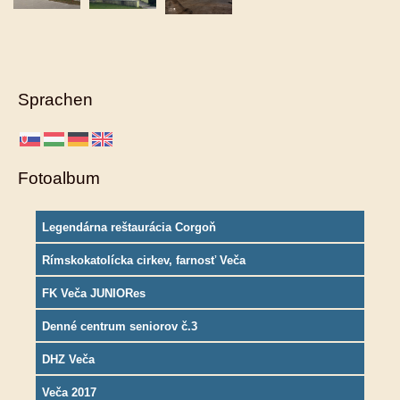
Sprachen
Fotoalbum
Legendárna reštaurácia Corgoň
Rímskokatolícka cirkev, farnosť Veča
FK Veča JUNIORes
Denné centrum seniorov č.3
DHZ Veča
Veča 2017