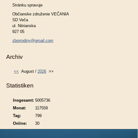
Stránku spravuje
Občianske združenie VEČANIA
SD Veča
ul. Nitrianska
927 05
zborrodiny@gmail.com
Archiv
<<
August /
2026
>>
Statistiken
Insgesamt:
5005736
Monat:
117559
Tag:
799
Online:
30