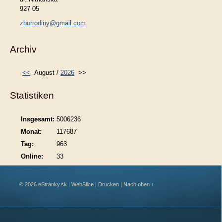
927 05
zborrodiny@gmail.com
Archiv
<<
August /
2026
>>
Statistiken
Insgesamt:
5006236
Monat:
117687
Tag:
963
Online:
33
© 2026 eStránky.sk
|
WebSlice
|
Drucken
|
Nach oben ↑