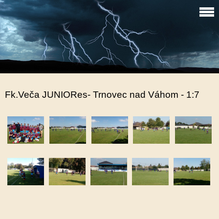
Fk.Veča JUNIORes- Trnovec nad Váhom - 1:7