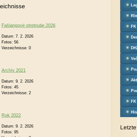
Leg
eichnisse
Co
Rím
far
Fašiangové stretnutie 2026
FK
Datum:
7. 2. 2026
De
Fotos:
56
č.3
Verzeichnisse:
0
DH
Ve
Po
Archív 2021
Akt
Datum:
9. 2. 2026
Fotos:
45
Pod
Verzeichnisse:
2
FK
His
Rok 2022
Datum:
9. 2. 2026
Letzte
Fotos:
95