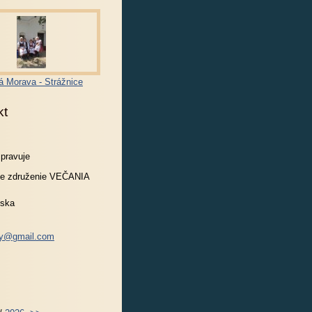
á Morava - Strážnice
kt
spravuje
e združenie VEČANIA
nska
ny@gmail.com