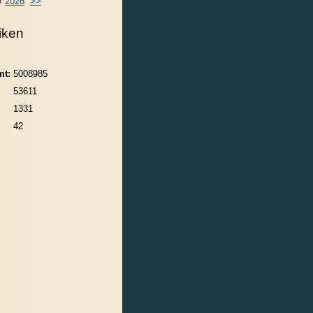
/
2026
>>
tiken
mt:
5008985
53611
1331
42