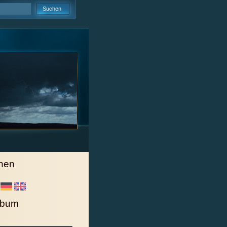
hen
lbum