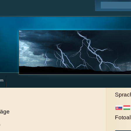
um
Sprac
räge
Fotoa
n