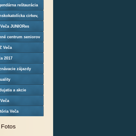
endárna reštaurácia
rgoň
skokatolícka cirkev,
nosť Veča
 Veča JUNIORes
nné centrum seniorov
Z Veča
ča 2017
znávacie zájazdy
uality
ujatia a akcie
 Veča
tória Veča
 Fotos