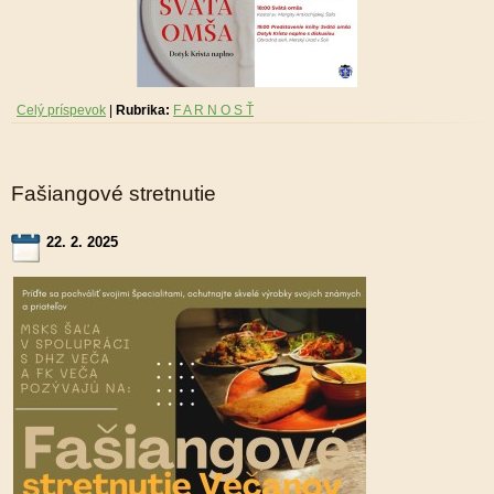
Celý príspevok
|
Rubrika:
F A R N O S Ť
Fašiangové stretnutie
22. 2. 2025