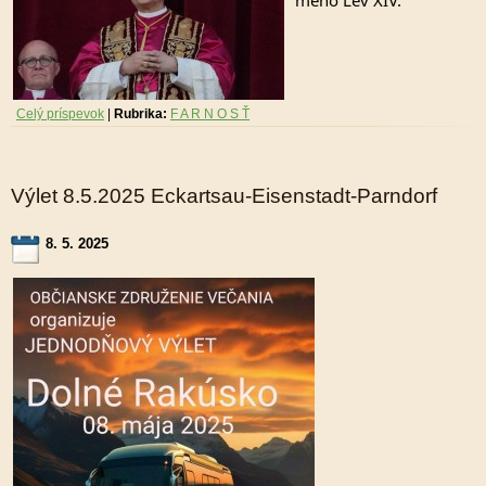
meno Lev XIV.
Celý príspevok
|
Rubrika:
F A R N O S Ť
Výlet 8.5.2025 Eckartsau-Eisenstadt-Parndorf
8. 5. 2025