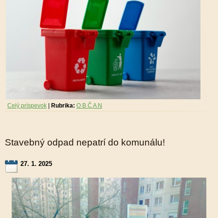
Celý príspevok
|
Rubrika:
O B Č A N
Stavebný odpad nepatrí do komunálu!
27. 1. 2025