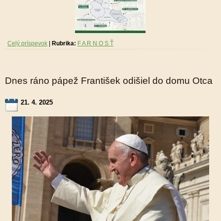
Celý príspevok
|
Rubrika:
F A R N O S Ť
Dnes ráno pápež František odišiel do domu Otca
21. 4. 2025