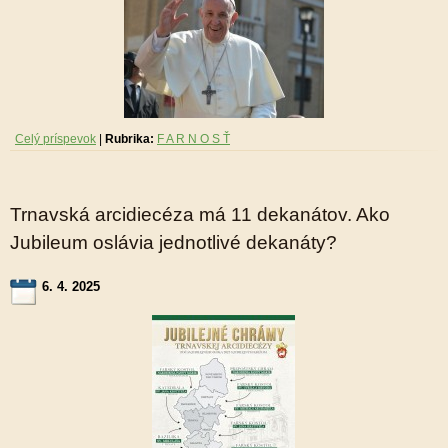
Celý príspevok
|
Rubrika:
F A R N O S Ť
Trnavská arcidiecéza má 11 dekanátov. Ako
Jubileum oslávia jednotlivé dekanáty?
6. 4. 2025