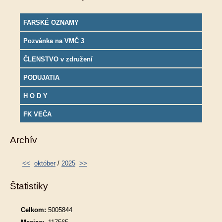
FARSKÉ OZNAMY
Pozvánka na VMČ 3
ČLENSTVO v združení
PODUJATIA
H O D Y
FK VEČA
Archív
<<
október
/
2025
>>
Štatistiky
Celkom:
5005844