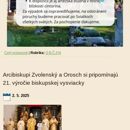
Celý príspevok
|
Rubrika:
O B Č A N
Arcibiskupi Zvolenský a Orosch si pripomínajú
21. výročie biskupskej vysviacky
2. 5. 2025