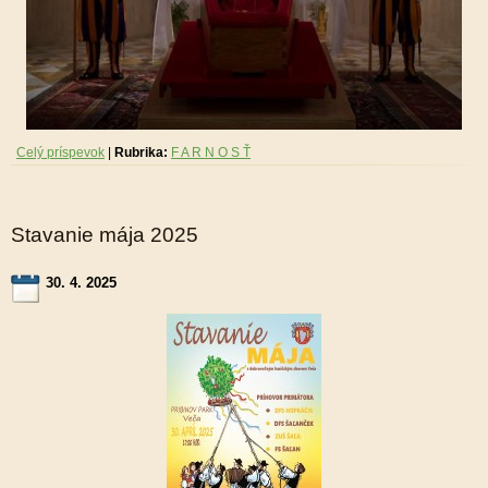
Celý príspevok
|
Rubrika:
F A R N O S Ť
Stavanie mája 2025
30. 4. 2025