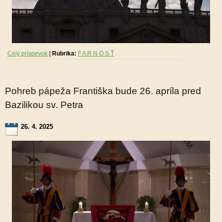
Celý príspevok
|
Rubrika:
F A R N O S Ť
Pohreb pápeža Františka bude 26. apríla pred
Bazilikou sv. Petra
26. 4. 2025