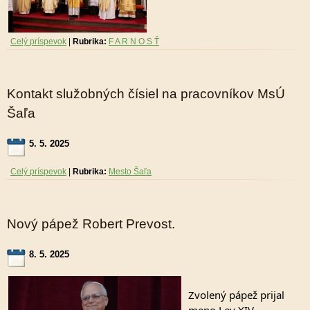
Celý príspevok
|
Rubrika:
F A R N O S Ť
Kontakt služobných čísiel na pracovníkov MsÚ
Šaľa
5. 5. 2025
Celý príspevok
|
Rubrika:
Mesto Šaľa
Nový pápež Robert Prevost.
8. 5. 2025
Zvolený pápež prijal