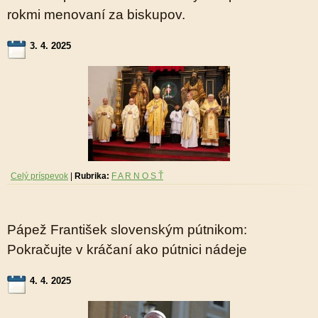
rokmi menovaní za biskupov.
3. 4. 2025
Celý príspevok
|
Rubrika:
F A R N O S Ť
Pápež František slovenským pútnikom:
Pokračujte v kráčaní ako pútnici nádeje
4. 4. 2025