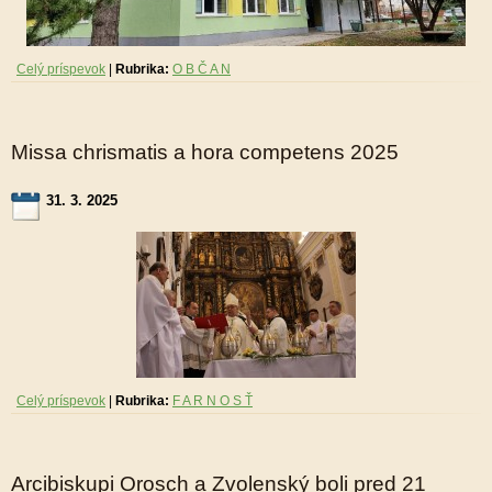
Celý príspevok
|
Rubrika:
O B Č A N
Missa chrismatis a hora competens 2025
31. 3. 2025
Celý príspevok
|
Rubrika:
F A R N O S Ť
Arcibiskupi Orosch a Zvolenský boli pred 21