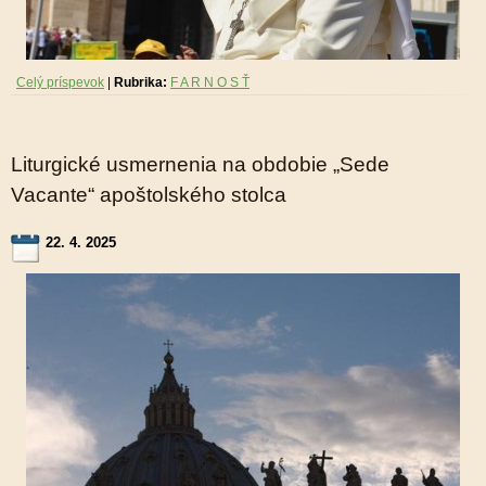
Celý príspevok
|
Rubrika:
F A R N O S Ť
Liturgické usmernenia na obdobie „Sede
Vacante“ apoštolského stolca
22. 4. 2025