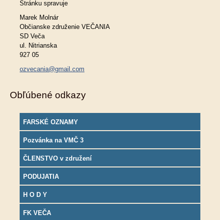
Stránku spravuje
Marek Molnár
Občianske združenie VEČANIA
SD Veča
ul. Nitrianska
927 05
ozvecania@gmail.com
Obľúbené odkazy
FARSKÉ OZNAMY
Pozvánka na VMČ 3
ČLENSTVO v združení
PODUJATIA
H O D Y
FK VEČA