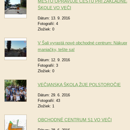
MESTO OPRAVUJE CESTU PRI ZÁKLADNEJ
ŠKOLE VO VEČI
Dátum:
13. 9. 2016
Fotografií:
4
Zložiek:
0
V Šali vyrastá nové obchodné centrum: Nákupn
maniačky, tešte sa!
Dátum:
12. 9. 2016
Fotografií:
3
Zložiek:
0
VEČIANSKA ŠKOLA ŽIJE POLSTOROČIE
Dátum:
29. 6. 2016
Fotografií:
43
Zložiek:
1
OBCHODNÉ CENTRUM S1 VO VEČI