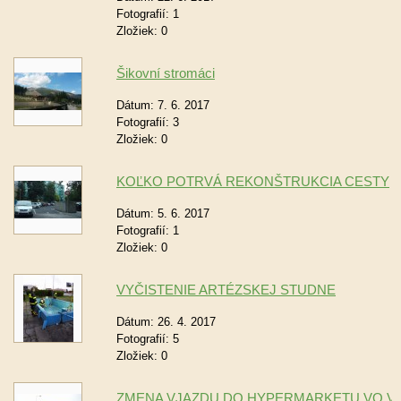
Fotografií:
1
Zložiek:
0
Šikovní stromáci
Dátum:
7. 6. 2017
Fotografií:
3
Zložiek:
0
KOĽKO POTRVÁ REKONŠTRUKCIA CESTY
Dátum:
5. 6. 2017
Fotografií:
1
Zložiek:
0
VYČISTENIE ARTÉZSKEJ STUDNE
Dátum:
26. 4. 2017
Fotografií:
5
Zložiek:
0
ZMENA VJAZDU DO HYPERMARKETU VO V