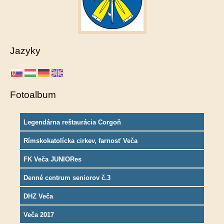
Jazyky
Fotoalbum
Legendárna reštaurácia Corgoň
Rímskokatolícka cirkev, farnosť Veča
FK Veča JUNIORes
Denné centrum seniorov č.3
DHZ Veča
Veča 2017