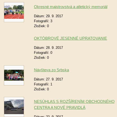
Okresné majstrovstvá a atletický memoriál
Dátum:
29. 9. 2017
Fotografií:
3
Zložiek:
0
OKTÓBROVÉ JESENNÉ UPRATOVANIE
Dátum:
28. 9. 2017
Fotografií:
0
Zložiek:
0
Návšteva zo Srbska
Dátum:
27. 9. 2017
Fotografií:
1
Zložiek:
0
NESÚHLAS S ROZŠÍRENÍM OBCHODNÉHO
CENTRA A NOVÉ PRAVIDLÁ
Dátum:
22. 9. 2017