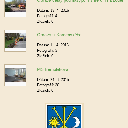
Oprava cesty pod násypom smerom na Lodenic
Dátum:
13. 4. 2016
Fotografií:
4
Zložiek:
0
Oprava ul.Komenského
Dátum:
11. 4. 2016
Fotografií:
3
Zložiek:
0
MŠ Bernolákova
Dátum:
24. 8. 2015
Fotografií:
30
Zložiek:
0