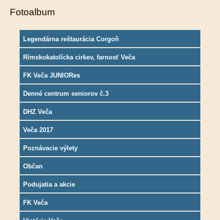
Fotoalbum
Legendárna reštaurácia Corgoň
Rímskokatolícka cirkev, farnosť Veča
FK Veča JUNIORes
Denné centrum seniorov č.3
DHZ Veča
Veča 2017
Poznávacie výlety
Občan
Podujatia a akcie
FK Veča