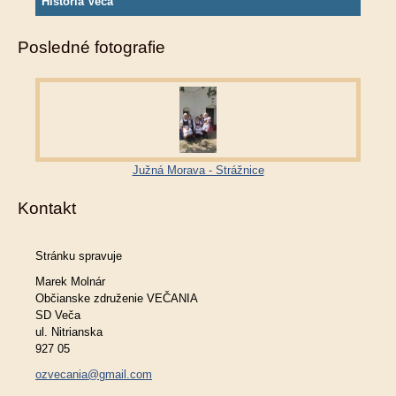
História Veča
Posledné fotografie
Južná Morava - Strážnice
Kontakt
Stránku spravuje
Marek Molnár
Občianske združenie VEČANIA
SD Veča
ul. Nitrianska
927 05
ozvecania@gmail.com