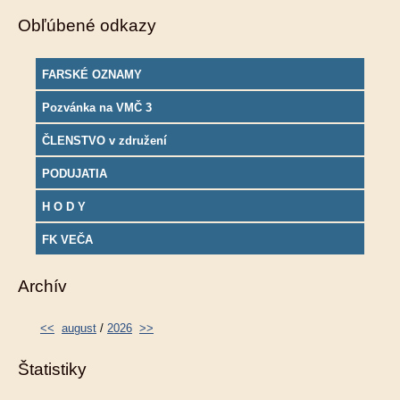
Obľúbené odkazy
FARSKÉ OZNAMY
Pozvánka na VMČ 3
ČLENSTVO v združení
PODUJATIA
H O D Y
FK VEČA
Archív
<<
august
/
2026
>>
Štatistiky