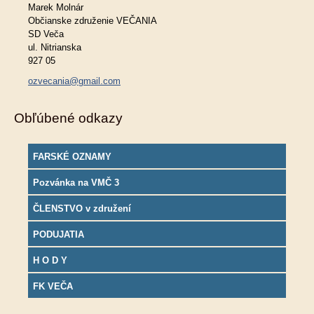
Marek Molnár
Občianske združenie VEČANIA
SD Veča
ul. Nitrianska
927 05
ozvecania@gmail.com
Obľúbené odkazy
FARSKÉ OZNAMY
Pozvánka na VMČ 3
ČLENSTVO v združení
PODUJATIA
H O D Y
FK VEČA