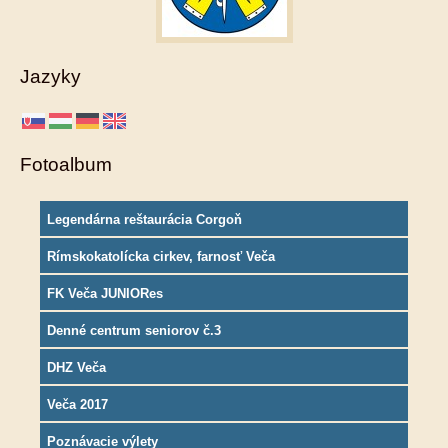
Jazyky
Fotoalbum
Legendárna reštaurácia Corgoň
Rímskokatolícka cirkev, farnosť Veča
FK Veča JUNIORes
Denné centrum seniorov č.3
DHZ Veča
Veča 2017
Poznávacie výlety