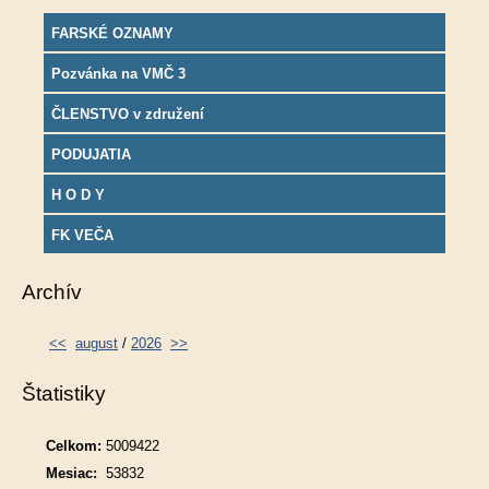
FARSKÉ OZNAMY
Pozvánka na VMČ 3
ČLENSTVO v združení
PODUJATIA
H O D Y
FK VEČA
Archív
<<
august
/
2026
>>
Štatistiky
Celkom:
5009422
Mesiac:
53832