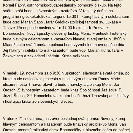
Kornél Fábry, ostrihomsko-budapeštiansky pomocný biskup. Na tejto
svätej omši bude i slávnostným kazateľom. V ten istý deň je na
programe i gréckokatolícka liturgia o 15:30 h, ktorej hlavným celebrantom
bude otec Marián Sabol, farár Gréckokatolíckej farnosti sv. Lukáša v
Trnave. Po nej bude nasledovať o 17:00 h akatist k Presvätej
Bohorodičke. Nový spišský diecézny biskup Mons. František Trstenský
bude hlavným celebrantom a kazateľom hlavnej svätej omše o 18:00 h.
Mládežnícka svätá omša o polnoci bude vyvrcholením uvedeného dňa.
Jej hlavným celebrantom a kazateľom bude vdp. Marián Kuffa, farár v
Žakovciach a zakladateľ Inštitútu Krista Veľkňaza.
V nedeľu 19. novembra sa o 9:30 h uskutoční slávnostná svätá omša, po
ktorej bude nasledovať procesia s milostivým obrazom Panny Márie
ulicami mesta Trnava. Sláviť ju bude trnavský arcibiskup Mons. Ján
Orosch. Slávnostným kazateľom bude kňaz Spoločnosti Ježišovej P.
Jozef Šuppa, SJ. Koncelebrovať s ním budú kňazi Trnavskej arcidiecézy
i hosťujúci kňazi zo slovenských diecéz.
V utorok 21. novembra, na záver poslednej svätej omše Novény, ktorej
hlavným celebrantom a kazateľom bude trnavský arcibiskup Mons. Ján
Orosch, prenesú milostivý obraz Bohorodičky z hlavného oltára do bočnej