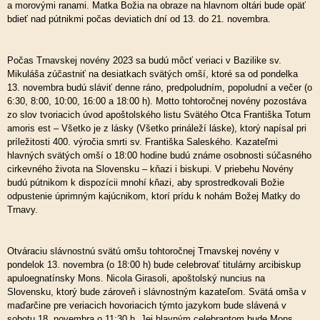
a morovými ranami. Matka Božia na obraze na hlavnom oltári bude opäť
bdieť nad pútnikmi počas deviatich dní od 13. do 21. novembra.
Počas Trnavskej novény 2023 sa budú môcť veriaci v Bazilike sv.
Mikuláša zúčastniť na desiatkach svätých omší, ktoré sa od pondelka
13. novembra budú sláviť denne ráno, predpoludním, popoludní a večer (o
6:30, 8:00, 10:00, 16:00 a 18:00 h). Motto tohtoročnej novény pozostáva
zo slov tvoriacich úvod apoštolského listu Svätého Otca Františka Totum
amoris est – Všetko je z lásky (Všetko prináleží láske), ktorý napísal pri
príležitosti 400. výročia smrti sv. Františka Saleského. Kazateľmi
hlavných svätých omší o 18:00 hodine budú známe osobnosti súčasného
cirkevného života na Slovensku – kňazi i biskupi. V priebehu Novény
budú pútnikom k dispozícii mnohí kňazi, aby sprostredkovali Božie
odpustenie úprimným kajúcnikom, ktorí prídu k nohám Božej Matky do
Trnavy.
Otváraciu slávnostnú svätú omšu tohtoročnej Trnavskej novény v
pondelok 13. novembra (o 18:00 h) bude celebrovať titulárny arcibiskup
apuloegnatínsky Mons. Nicola Girasoli, apoštolský nuncius na
Slovensku, ktorý bude zároveň i slávnostným kazateľom. Svätá omša v
maďarčine pre veriacich hovoriacich týmto jazykom bude slávená v
sobotu 18. novembra o 11:30 h. Jej hlavným celebrantom bude Mons.