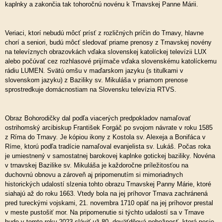
kaplnky a zakončia tak tohoročnú novénu k Trnavskej Panne Márii.
Veriaci, ktorí nebudú môcť prísť z rozličných príčin do Trnavy, hlavne
chorí a seniori, budú môcť sledovať priame prenosy z Trnavskej novény
na televíznych obrazovkách vďaka slovenskej katolíckej televízii LUX
alebo počúvať cez rozhlasové prijímače vďaka slovenskému katolíckemu
rádiu LUMEN. Svätú omšu v maďarskom jazyku (s titulkami v
slovenskom jazyku) z Baziliky sv. Mikuláša v priamom prenose
sprostredkuje domácnostiam na Slovensku televízia RTVS.
Obraz Bohorodičky dal podľa viacerých predpokladov namaľovať
ostrihomský arcibiskup František Forgáč po svojom návrate v roku 1585
z Ríma do Trnavy. Je kópiou ikony z Kostola sv. Alexeja a Bonifáca v
Ríme, ktorú podľa tradície namaľoval evanjelista sv. Lukáš. Počas roka
je umiestnený v samostatnej barokovej kaplnke gotickej baziliky. Novéna
v trnavskej Bazilike sv. Mikuláša je každoročne príležitosťou na
duchovnú obnovu a zároveň aj pripomenutím si mimoriadnych
historických udalostí slzenia tohto obrazu Trnavskej Panny Márie, ktoré
siahajú až do roku 1663. Vtedy bola na jej príhovor Trnava zachránená
pred tureckými vojskami, 21. novembra 1710 opäť na jej príhovor prestal
v meste pustošiť mor. Na pripomenutie si týchto udalostí sa v Trnave
bude v tomto roku 2023 sláviť už 80. deväťdňová pobožnosť, ktorá nesie