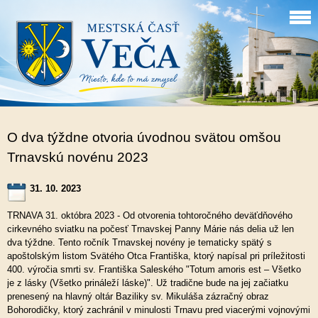
O dva týždne otvoria úvodnou svätou omšou
Trnavskú novénu 2023
31. 10. 2023
TRNAVA 31. októbra 2023 - Od otvorenia tohtoročného deväťdňového
cirkevného sviatku na počesť Trnavskej Panny Márie nás delia už len
dva týždne. Tento ročník Trnavskej novény je tematicky spätý s
apoštolským listom Svätého Otca Františka, ktorý napísal pri príležitosti
400. výročia smrti sv. Františka Saleského "Totum amoris est – Všetko
je z lásky (Všetko prináleží láske)". Už tradične bude na jej začiatku
prenesený na hlavný oltár Baziliky sv. Mikuláša zázračný obraz
Bohorodičky, ktorý zachránil v minulosti Trnavu pred viacerými vojnovými