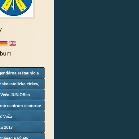
y
lbum
endárna reštaurácia
rgoň
skokatolícka cirkev,
nosť Veča
 Veča JUNIORes
nné centrum seniorov
Z Veča
ča 2017
návacie výlety