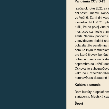
Pandémia
COVID
-
19
Začiatok roku 2021 sa n
ani nášmu mestu. Konco
vo Veči 6. Za tri dni vt
výsledok. Rok 2021 opti
tušili, že po prvej vlne
mesiacov sa nieslo v z
smrti. Napriek pandémii
v covidovom období sa 
bola zlá táto pandémia,
domu a iným reštrikciám,
pre ktoré človek bol ča
odberné miesta na testo
septembra sa každú sob
Očkovanie zabezpečoval
vakcínou Pfizer/BioNTec
koronavírusu dostupné 
Kultúra
a
umenie
Dom kultúry a spoločens
zariadenia. Mestská čas
Šport