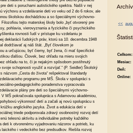
 pre deti s poruchami autistického spektra. Našli v nej
Archív
nú výchovu a vzdelávanie deti vo veku od 2 do 6 rokov, ale
vinnou školskou dochádzkou a so špeciálnymi výchovno-
Filozofiou tejto materskej školy bolo „byť otvorený pre
<<
augu
asy, pohlavia, vierovyznania a fyzického či psychického
lienka rovnosti ľudí v prístupe ku vzdelaniu je
Štatist
j deklarácii ľudských práv, ktorú sa 10. decembra 1948
l dodržiavať aj náš štát. „Byť človekom je
ou a určujúcou, byť čierny, byť žena, či mať špecifické
Celkom:
istikou ďalšou. Človek, bez ohľadu na mieru svojich
ez ohľadu na to, či je nejakým spôsobom postihnutý
Mesiac:
o svoje schopnosti využiť a rozvíjať.“ (P. Seidler) Školský
Deň:
s názvom „Cesta do života“ rešpektoval štandardy
Online:
zdelávacieho programu pre MŠ. Škola v spolupráci s
eciálno-pedagogického poradenstva vypracovala
zdelávacie plány pre deti so špeciálnymi výchovno-
. V MŠ pokračovala spolupráca s Adamovou akadémiou,
pohybovú výkonnosť detí a začali aj novú spoluprácu s
krúžku anglického jazyka. Život a edukácia detí v
eciálnej triede podporovala zdravý osobnostný rozvoj detí
enú telesnú aktivitu a individuálne potreby každého
 deti k otvorenému vyjadrovaniu názorov a potrieb, ku
laického i vedeckého bez predsudkov. Riešila rozvoj