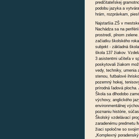
predčitateľskej gramotno
podobu jazyka a vytvára
hrám, rozprávkam, pies
Najstaršia ZŠ v mestske
Nachádza sa na periféri
prostredí, plnom zelene
začiatku školského roka
subjekt - základná ško
škola 137 žiakov. Vzdel
3 asistentmi učiteľa v 
poskytovali žiakom možn
vedy, techniky, umenia a
stenou, futbalové ihrisk
pozemný hokej, tenisový
prírodná ľadová plocha. 
Škola sa dlhodobo zamer
výchovy, anglického jaz
environmentálnej výchovy
poznaniu histórie, súčas
Školský vzdelávací prog
zaradenému predmetu Ml
žiaci spoločne so svojim
„Komplexný poradenský 