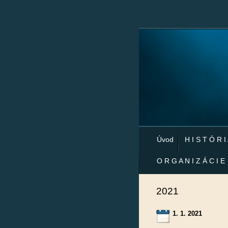
Úvod
H I S T Ó R I
O R G A N I Z Á C I E
2021
1. 1. 2021