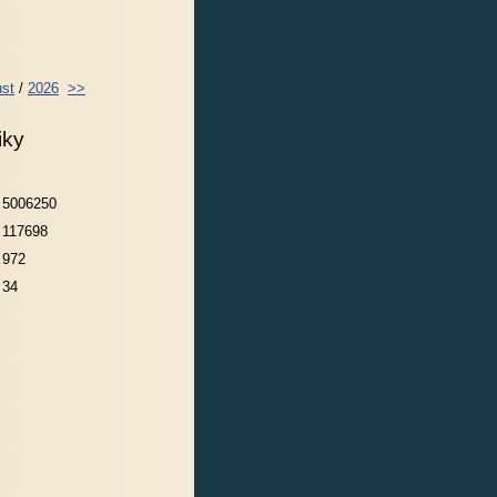
st
/
2026
>>
iky
5006250
117698
972
34