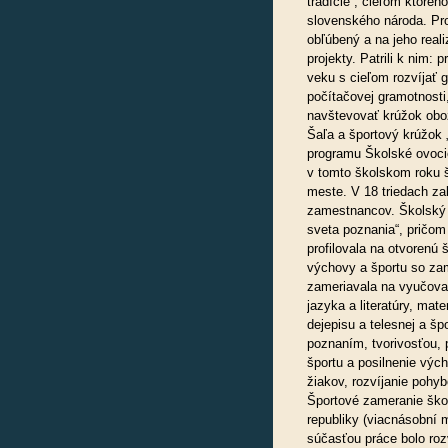
tradície“, cieľom ktoréh
slovenského národa. Proj
obľúbený a na jeho reali
projekty. Patrili k nim: 
veku s cieľom rozvíjať g
počítačovej gramotnosti
navštevovať krúžok obo
Šaľa a športový krúžok
programu Školské ovocie
v tomto školskom roku 
meste. V 18 triedach z
zamestnancov. Školský 
sveta poznania“, pričom
profilovala na otvorenú 
výchovy a športu so zam
zameriavala na vyučova
jazyka a literatúry, mate
dejepisu a telesnej a 
poznaním, tvorivosťou, 
športu a posilnenie výc
žiakov, rozvíjanie pohyb
Športové zameranie ško
republiky (viacnásobní m
súčasťou práce bolo roz