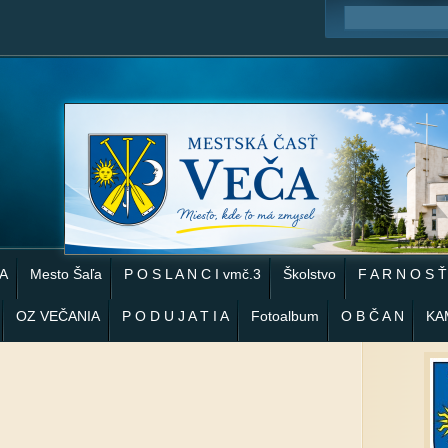
 A
Mesto Šaľa
P O S L A N C I vmč.3
Školstvo
F A R N O S Ť
OZ VEČANIA
P O D U J A T I A
Fotoalbum
O B Č A N
KA