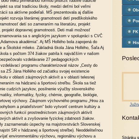
o bolo veku primeranou formou priblížiť ľudové tradície
ekt sa stal tradíciou školy, medzi deťmi bol veľmi
Ob
zácii sa aktívne podieľali. MŠ prezentovala aj ďalšie
projekt rozvoja literárnej gramotnosti detí predškolského
Pod
ramotnosť detí so zameraním na literatúru, projekt
, projekt dopravnej gramotnosti. Deti mali možnosť
FK
znamovania sa s anglickým jazykom v spolupráci s CVČ
 „Adamova akadémia“. Aj MŠ Hollého bola zapojená do
His
 a Školské mlieko. Základná škola Jána Hollého, Šaľa Aj
škola s počtom 374 žiakov patrila k najväčším v našom
Posled
abezpečovalo vzdelávanie 27 pedagogických
vzdelávací programu charakterizoval názov „Cesty do
 sa ZŠ Jána Hollého od začiatku svojej existencie
školu v oblasti záujmových aktivít a v oblasti telesnej
eraním na hádzanú a športovú streľbu. Škola sa tiež
nie cudzích jazykov, posilnenie výučby slovenského
matiky, informatiky, fyziky, chémie, geografie, biológie,
športovej výchovy. Záujmom výchovného programu „Hrou za
Južn
pohybom a priateľstvom“ bolo vytvoriť centrum kultúry a
hovných funkcií prostredníctvom záujmových aktivít
Konta
ových aktivít a zvyšovanie fyzickej zdatnosti žiakov.
ly zaznamenalo úspechy na majstrovstvách Slovenskej
ajstri SR v hádzanej a športovej streľbe). Neoddeliteľnou
víjať environmentálnu výchovu, regionálnu výchovu a
Stránku 