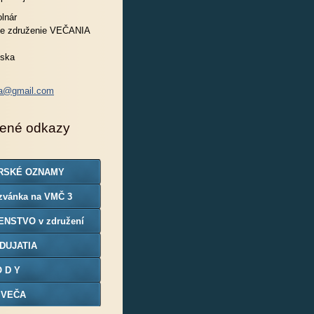
lnár
e združenie VEČANIA
nska
ia@gmail.com
ené odkazy
RSKÉ OZNAMY
zvánka na VMČ 3
ENSTVO v združení
DUJATIA
O D Y
 VEČA