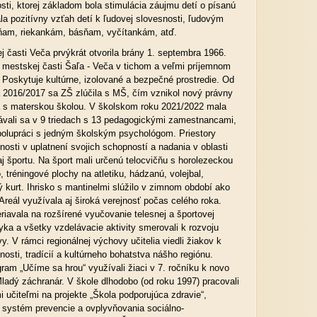
sti, ktorej základom bola stimulácia záujmu detí o písanú
la pozitívny vzťah detí k ľudovej slovesnosti, ľudovým
ňam, riekankám, básňam, vyčítankám, atď.
j časti Veča prvýkrát otvorila brány 1. septembra 1966.
i mestskej časti Šaľa - Veča v tichom a veľmi príjemnom
. Poskytuje kultúrne, izolované a bezpečné prostredie. Od
 2016/2017 sa ZŠ zlúčila s MŠ, čím vznikol nový právny
la s materskou školou. V školskom roku 2021/2022 mala
ávali sa v 9 triedach s 13 pedagogickými zamestnancami,
spolupráci s jedným školským psychológom. Priestory
osti v uplatnení svojich schopností a nadania v oblasti
j športu. Na šport mali určenú telocvičňu s horolezeckou
o, tréningové plochy na atletiku, hádzanú, volejbal,
 kurt. Ihrisko s mantinelmi slúžilo v zimnom období ako
Areál využívala aj široká verejnosť počas celého roka.
iavala na rozšírené vyučovanie telesnej a športovej
yka a všetky vzdelávacie aktivity smerovali k rozvoju
. V rámci regionálnej výchovy učitelia viedli žiakov k
nosti, tradícií a kultúrneho bohatstva nášho regiónu.
ram „Učíme sa hrou“ využívali žiaci v 7. ročníku k novo
adý záchranár. V škole dlhodobo (od roku 1997) pracovali
i učiteľmi na projekte „Škola podporujúca zdravie“,
systém prevencie a ovplyvňovania sociálno-