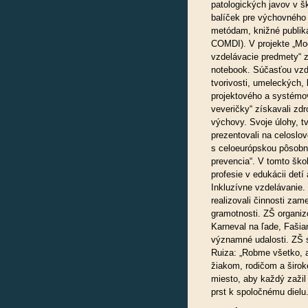
patologických javov v š
balíček pre výchovného 
metódam, knižné publiká
COMDI). V projekte „Mod
vzdelávacie predmety“ zí
notebook. Súčasťou vzde
tvorivosti, umeleckých,
projektového a systémo
veveričky“ získavali zdr
výchovy. Svoje úlohy, t
prezentovali na celoslov
s celoeurópskou pôsobn
prevencia“. V tomto ško
profesie v edukácii detí
Inkluzívne vzdelávanie.
realizovali činnosti zam
gramotnosti. ZŠ organiz
Karneval na ľade, Fašia
významné udalosti. ZŠ s
Ruiza: „Robme všetko, a
žiakom, rodičom a široke
miesto, aby každý zažil 
prst k spoločnému dielu.