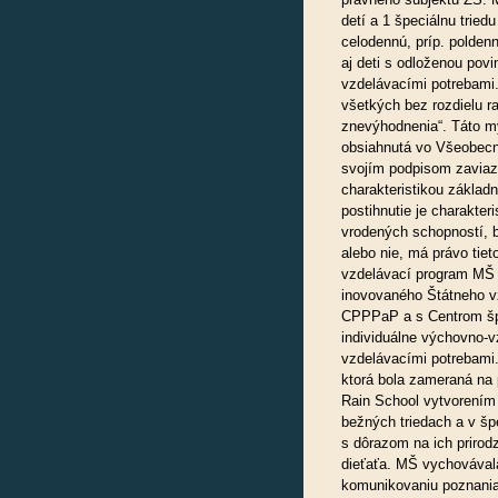
detí a 1 špeciálnu triedu
celodennú, príp. polden
aj deti s odloženou po
vzdelávacími potrebami. 
všetkých bez rozdielu r
znevýhodnenia“. Táto myš
obsiahnutá vo Všeobecne
svojím podpisom zaviaza
charakteristikou základn
postihnutie je charakter
vrodených schopností, b
alebo nie, má právo tiet
vzdelávací program MŠ 
inovovaného Štátneho v
CPPPaP a s Centrom šp
individuálne výchovno-v
vzdelávacími potrebami
ktorá bola zameraná na 
Rain School vytvorením 
bežných triedach a v šp
s dôrazom na ich prirodz
dieťaťa. MŠ vychovávala
komunikovaniu poznania 