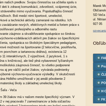
ám našich predkov. Svojou činnosťou sa učitelia spolu s
Marek Mo
 deti k zdravej komunikácii, zdvorilosti, vzájomnej úcte,
Občiansk
u stráveného mimo vyučovania. Popoludňajšiu činnosť
SD Veča
rúžkoch. Boli medzi nimi športové, umelecké,
ul. Nitria
kové a technické aktivity zamerané na robotiku. Ich
927 05
o zavádzanie nových, efektívnych metód a foriem práce s
osilňovaní profesijného a odborného rastu
ozvecan
vanie záujmov a skvalitňovanie spolupráce so širokou
 výchovno-vzdelávacích aktivít pre žiakov so špecifickými
Obľúb
čenia, spolupráca so školským špeciálnym pedagógom,
orové možnosti na športovanie (2 telocvične, posilňovňa,
ým povrchom a tartanovou dráhou), existencia 12
o 11 interaktívnych, 2 výpočtové, 2 jazykové, 1 s
FA
lna s knižnicou), ale tiež plná vybavenosť lyžiarskym
imoškolská záujmová činnosť, to všetko podporené
Po
vou aj pre väčší počet žiakov, vytvárala podmienky
ýborné výchovno-vyučovacie výsledky. V skutočnosti
ČL
ána Hollého umožňovali v jej areáli pôsobenie 2
PO
materskej školy a základnej umeleckej školy.
 Šaľa - Veča
H 
om 39 žiakov má v našom meste špecifický význam. V
FK
2 v nej pracovalo 7 zamestnancov a bola súčasťou
ala zriadené 2 heterogénne triedy pre bežnú populáciu