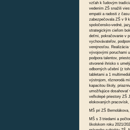
vzťah k ľudovým tradíci
vedením ZŠ snažili viesť
empatii a radosti z čas
zabezpečovala ZŠ v 9 k
spoločensko-vedné, jazy
strategickým cieľom bol
deťmi, pokračovanie v p
vychovávateľov, podporo
verejnosťou. Realizácia
vývojovými poruchami u
podpora talentov, priest
otvorené ihrisko s umel
odborných učební (z toh
tabletami a 1 multimediá
výstrojom, rôznorodá m
kapacitou školy, priazni
umožňujúce dosahovať v
veľkolepé priestory ZŠ J
elokovaných pracovísk, 
MŠ pri ZŠ Bernolákova,
MŠ s 3 triedami a počt
školskom roku 2021/202
právneho subjektu ZŠ. M