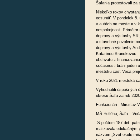
Šaľania protestovali za 
Niekoľko rokov chystan
odsunúť. V pondelok 8. 
v autách na moste a v k
nespokojnosť. Primátor 
dopravy a výstavby SR, 
a stavebné povolenie bo
dopravy a výstavby Andr
Katarínou Brunckovou. T
obchvatu z financovania
súčasnosti bráni jeden 
mestskú časť Veča prejd
V roku 2021 mestská ča
Vyhodnotili úspešných š
okresu Šaľa za rok 202
Funkcionári - Miroslav 
MŠ Hollého, Šaľa – Več
S počtom 187 detí patr
realizovala edukačným 
názvom „Svet okolo mňa“