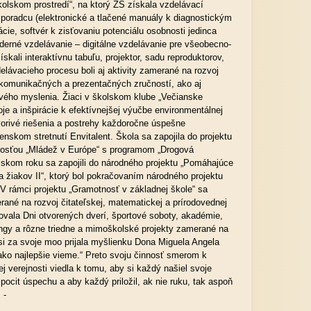
kolskom prostredí“, na ktorý ZŠ získala vzdelávací
poradcu (elektronické a tlačené manuály k diagnostickým
cie, softvér k zisťovaniu potenciálu osobnosti jedinca
erné vzdelávanie – digitálne vzdelávanie pre všeobecno-
skali interaktívnu tabuľu, projektor, sadu reproduktorov,
lávacieho procesu boli aj aktivity zamerané na rozvoj
 komunikačných a prezentačných zručností, ako aj
vého myslenia. Žiaci v školskom klube „Večianske
oje a inšpirácie k efektívnejšej výučbe environmentálnej
vorivé riešenia a postrehy každoročne úspešne
enskom stretnutí Envitalent. Škola sa zapojila do projektu
osťou „Mládež v Európe“ s programom „Drogová
lskom roku sa zapojili do národného projektu „Pomáhajúce
 a žiakov II“, ktorý bol pokračovaním národného projektu
 V rámci projektu „Gramotnosť v základnej škole“ sa
erané na rozvoj čitateľskej, matematickej a prírodovednej
ovala Dni otvorených dverí, športové soboty, akadémie,
ngy a rôzne triedne a mimoškolské projekty zamerané na
i za svoje moo prijala myšlienku Dona Miguela Angela
ko najlepšie vieme.“ Preto svoju činnosť smerom k
j verejnosti viedla k tomu, aby si každý našiel svoje
pocit úspechu a aby každý priložil, ak nie ruku, tak aspoň
 -