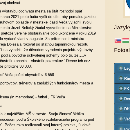
svoj obchvat
ú výstavbu obchvatu mesta sa štát rozhodol opäť
marca 2021 preto ľudia vyšli do ulíc, aby pomalou jazdou
ruhovom objazde v mestskej časti Veča vyjadrili svoju
Jazyk
mesta Jozef Belický žiadal vysvetlenie na Ministerstve
pretože verejné obstarávanie bolo ukončené v roku 2019
lo vydané vlani v auguste. Za prítomnosti ministra
eja Doležala rokoval so štátnou tajomníčkou rezortu
Fotoa
í sa vyjadrili, že dôvodom vyradenia projektu výstavby
 podľa pôvodne schválenej schémy bolo to, že „...v
účastník konania – vlastník pozemkov.“ Denne ich cez
e približne 30 000.
Leg
sť Veča počet obyvateľov 6 558.
Co
Rím
portovcov, trénerov a zaslúžilých funkcionárov mesta a
far
0
FK
Vicena (in memoriam) - futbal , FK Veča
De
a
č.3
DH
ila k najväčším MŠ v meste. Svoju činnosť škôlka
Ve
procesom podľa Školského vzdelávacieho programu pod
. Počas roka realizovali svoj interný projekt „ Ľudové
Poz