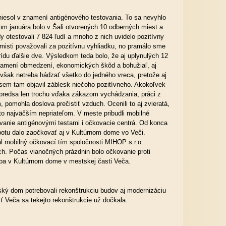
iesol v znamení antigénového testovania. To sa nevyhlo
m januára bolo v Šali otvorených 10 odberných miest a
edy otestovali 7 824 ľudí a mnoho z nich uvidelo pozitívny
misti považovali za pozitívnu vyhliadku, no pramálo sme
 prídu ďalšie dve. Výsledkom teda bolo, že aj uplynulých 12
namení obmedzení, ekonomických škôd a bohužiaľ, aj
 však netreba hádzať všetko do jedného vreca, pretože aj
sem-tam objavil záblesk niečoho pozitívneho. Akokoľvek
 predsa len trochu vďaka zákazom vychádzania, práci z
 pomohla doslova prečistiť vzduch. Ocenili to aj zvieratá,
sto najväčším nepriateľom. V meste pribudli mobilné
vanie antigénovými testami i očkovacie centrá. Od konca
otu dalo zaočkovať aj v Kultúrnom dome vo Veči.
 mobilný očkovací tím spoločnosti MIHOP s.r.o.
h. Počas vianočných prázdnin bolo očkovanie proti
iba v Kultúrnom dome v mestskej časti Veča.
ký dom potrebovali rekonštrukciu budov aj modernizáciu
ť Veča sa tekejto rekonštrukcie už dočkala.