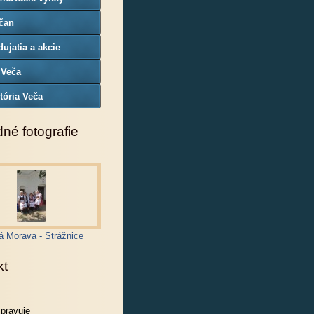
čan
ujatia a akcie
 Veča
tória Veča
né fotografie
á Morava - Strážnice
kt
spravuje