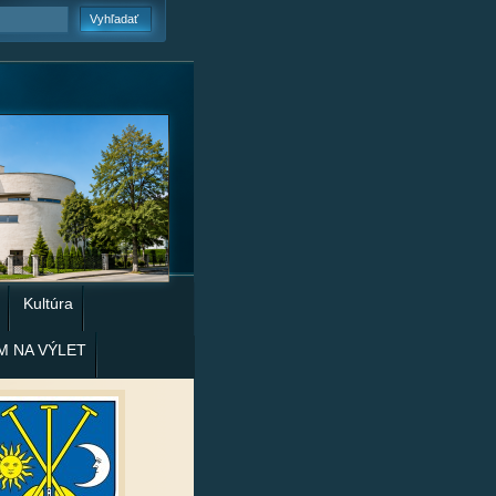
Kultúra
M NA VÝLET