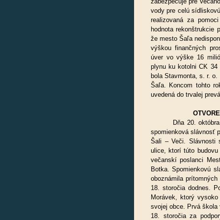
zabezpečuje pre Večanov
vody pre celú sídliskov
realizovaná za pomoci
hodnota rekonštrukcie 
že mesto Šaľa nedispon
výškou finančných pros
úver vo výške 16 milió
plynu ku kotolni CK 34 
bola Stavmonta, s. r. o.
Šaľa. Koncom tohto ro
uvedená do trvalej prev
OTVORE
Dňa 20. októbra 1999
spomienková slávnosť pri
Šali – Veči. Slávnosti 
ulice, ktorí túto budov
večanskí poslanci Mest
Botka. Spomienkovú sláv
oboznámila prítomných s
18. storočia dodnes. P
Morávek, ktorý vysoko o
svojej obce. Prvá škola 
18. storočia za podpo