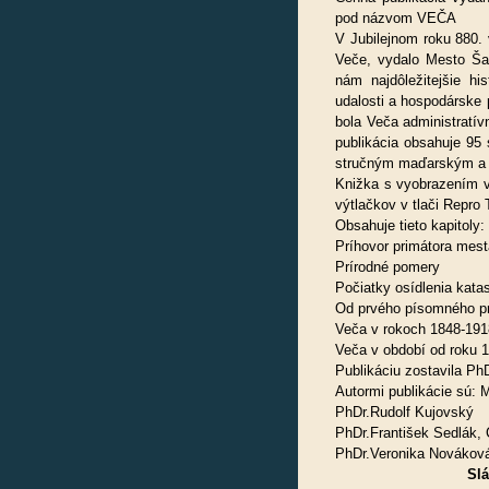
pod názvom VEČA
V Jubilejnom roku 880.
Veče, vydalo Mesto Šaľa
nám najdôležitejšie hi
udalosti a hospodárske
bola Veča administratív
publikácia obsahuje 95 
stručným maďarským a
Knižka s vyobrazením ve
výtlačkov v tlači Repro 
Obsahuje tieto kapitoly:
Príhovor primátora mest
Prírodné pomery
Počiatky osídlenia kata
Od prvého písomného 
Veča v rokoch 1848-191
Veča v období od roku 
Publikáciu zostavila P
Autormi publikácie sú: 
PhDr.Rudolf Kujovský
PhDr.František Sedlák,
PhDr.Veronika Novákov
Slá