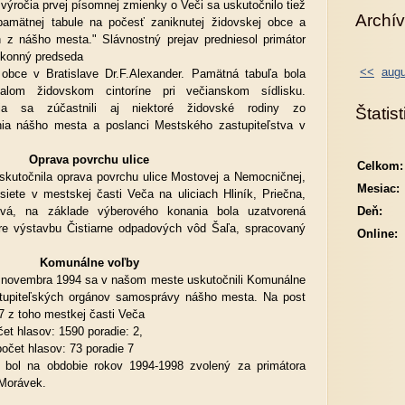
ýročia prvej písomnej zmienky o Veči sa uskutočnilo tiež
Archív
pamätnej tabule na počesť zaniknutej židovskej obce a
 z nášho mesta." Slávnostný prejav predniesol primátor
ýkonný predseda
<<
augu
obce v Bratislave Dr.F.Alexander. Pamätná tabuľa bola
lom židovskom cintoríne pri večianskom sídlisku.
nia sa zúčastnili aj niektoré židovské rodiny zo
Štatist
nia nášho mesta a poslanci Mestského zastupiteľstva v
Oprava povrchu ulice
Celkom:
očnila oprava povrchu ulice Mostovej a Nemocničnej,
Mesiac:
 siete v mestskej časti Veča na uliciach Hliník, Priečna,
á, na základe výberového konania bola uzatvorená
Deň:
re výstavbu Čistiarne odpadových vôd Šaľa, spracovaný
Online:
Komunálne voľby
vembra 1994 sa v našom meste uskutočnili Komunálne
astupiteľských orgánov samosprávy nášho mesta. Na post
7 z toho mestkej časti Veča
et hlasov: 1590 poradie: 2,
počet hlasov: 73 poradie 7
bol na obdobie rokov 1994-1998 zvolený za primátora
 Morávek.