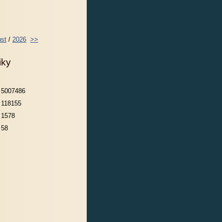
st
/
2026
>>
iky
5007486
118155
1578
58