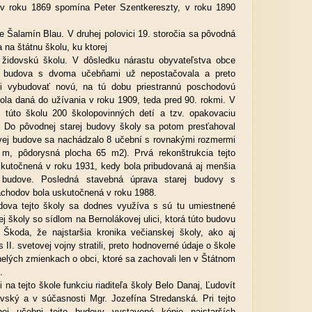
a v roku 1869 spomína Peter Szentkereszty, v roku 1890
le Šalamín Blau. V druhej polovici 19. storočia sa pôvodná
 na štátnu školu, ku ktorej
aj židovskú školu. V dôsledku nárastu obyvateľstva obce
á budova s dvoma učebňami už nepostačovala a preto
dli vybudovať novú, na tú dobu priestrannú poschodovú
ola daná do užívania v roku 1909, teda pred 90. rokmi. V
 túto školu 200 školopovinných detí a tzv. opakovaciu
. Do pôvodnej starej budovy školy sa potom presťahoval
ovej budove sa nachádzalo 8 učební s rovnakými rozmermi
m, pôdorysná plocha 65 m2). Prvá rekonštrukcia tejto
skutočnená v roku 1931, kedy bola pribudovaná aj menšia
 budove. Posledná stavebná úprava starej budovy s
chodov bola uskutočnená v roku 1988.
ova tejto školy sa dodnes využíva s sú tu umiestnené
ej školy so sídlom na Bernolákovej ulici, ktorá túto budovu
 Škoda, že najstaršia kronika večianskej školy, ako aj
II. svetovej vojny stratili, preto hodnoverné údaje o škole
inelých zmienkach o obci, ktoré sa zachovali len v Štátnom
.
na tejto škole funkciu riaditeľa školy Belo Danaj, Ľudovít
vský a v súčasnosti Mgr. Jozefína Stredanská. Pri tejto
ednej učebni tejto budovy vystavené kópie najstarších