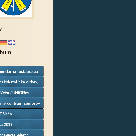
y
lbum
endárna reštaurácia
rgoň
skokatolícka cirkev,
nosť Veča
 Veča JUNIORes
nné centrum seniorov
Z Veča
ča 2017
návacie výlety