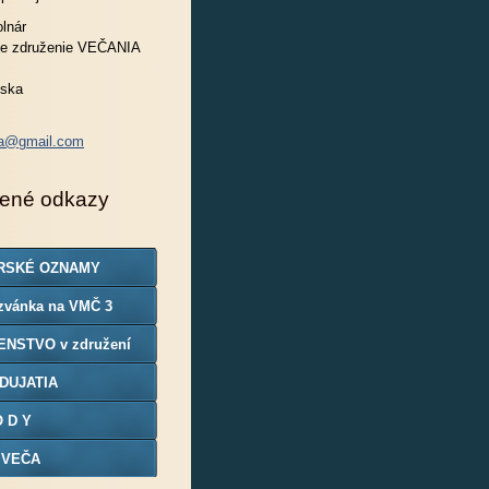
lnár
e združenie VEČANIA
nska
ia@gmail.com
ené odkazy
RSKÉ OZNAMY
zvánka na VMČ 3
ENSTVO v združení
DUJATIA
O D Y
 VEČA