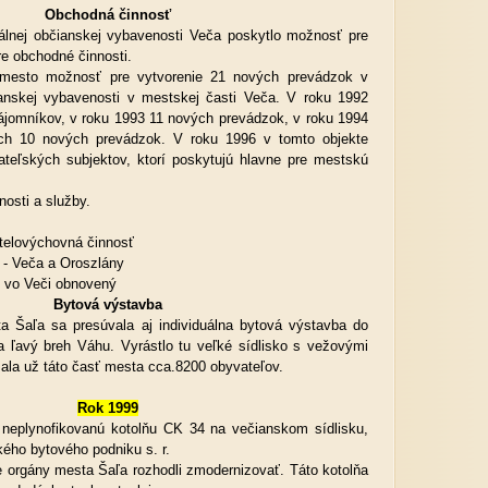
Obchodná činnosť
 občianskej vybavenosti Veča poskytlo možnosť pre
re obchodné činnosti.
 mesto možnosť pre vytvorenie 21 nových prevádzok v
ianskej vybavenosti v mestskej časti Veča. V roku 1992
nájomníkov, v roku 1993 11 nových prevádzok, v roku 1994
ch 10 nových prevádzok. V roku 1996 v tomto objekte
ateľských subjektov, ktorí poskytujú hlavne pre mestskú
osti a služby.
 telovýchovná činnosť
 - Veča a Oroszlány
l vo Veči obnovený
Bytová výstavba
 sa presúvala aj individuálna bytová výstavba do
a ľavý breh Váhu. Vyrástlo tu veľké sídlisko s vežovými
ala už táto časť mesta cca.8200 obyvateľov.
Rok 1999
ynofikovanú kotolňu CK 34 na večianskom sídlisku,
kého bytového podniku s. r.
 orgány mesta Šaľa rozhodli zmodernizovať. Táto kotolňa