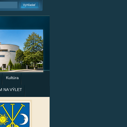
Kultúra
M NA VÝLET