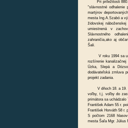
Pri príležitosti 880.v
"slávnostné odhalenie 
martýrov deportovaných
mesta Ing.A.Szabó a v
židovskej náboženskej 
umiestnená v zachova
Slávnostného odhale
zahraničia,ako aj obča
Šali.
V roku 1994 sa uskut
rozšírenie kanalizačnej
Úzka, Slepá a Dózsov
dodávateľská zmluva p
projekt zadania.
V dňoch 18. a 19. no
voľby, t.j. voľby do z
primátora sa uchádzalo 
František Adam 55 r. poč
František Horváth 58 r. 
S počtom 2168 hlasov 
mesta Šaľa Mgr. Július