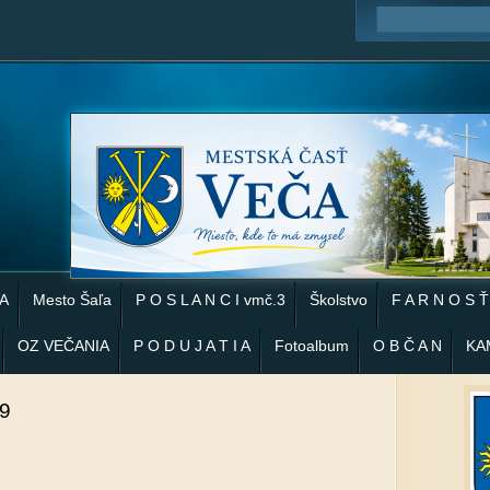
 A
Mesto Šaľa
P O S L A N C I vmč.3
Školstvo
F A R N O S Ť
OZ VEČANIA
P O D U J A T I A
Fotoalbum
O B Č A N
KA
9