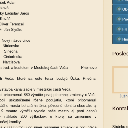
išek Adam
eková
Ob
ký Ladislav Jaroš
n Kováč
Pod
liver Ferencei
FK
r. Ján Slyško
His
ový názov ulice
rianska
nečná
Posled
orínska
arcisova
m stred. a kostolom v Mestskej časti Veča Pribinovo
ti Veča, ktoré sa ešte teraz budujú Úzka, Priečna,
stavba kanalizácie v mestskej časti Veča,
ipomenuli 880.výročie prvej písomnej zmienky o Veči.
Južn
i boli uskutočnené rôzne podujatia, ktoré pripomenuli
nášho mesta bohatú históriu, pôvodnú identitu obce ako aj
Konta
u. K tomuto výročiu vydalo naše mesto aj prvú cennú
u v náklade 200 výtlačkov, o ktorej sa zmienime v
ašej kroniky.
Stránku 
á k 880.výročiu od prvej písomnej zmienky o obci Veča