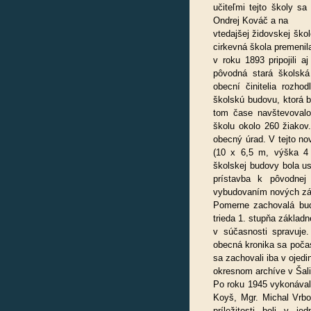
učiteľmi tejto školy s
Ondrej Kováč a na
vtedajšej židovskej ško
cirkevná škola premenila
v roku 1893 pripojili 
pôvodná stará školsk
obecní činitelia rozho
školskú budovu, ktorá b
tom čase navštevovalo
školu okolo 260 žiakov
obecný úrad. V tejto n
(10 x 6,5 m, výška 4 
školskej budovy bola u
prístavba k pôvodnej
vybudovaním nových zá
Pomerne zachovalá bud
trieda 1. stupňa základn
v súčasnosti spravuje.
obecná kronika sa počas 
sa zachovali iba v ojed
okresnom archíve v Šali
Po roku 1945 vykonávali 
Koyš, Mgr. Michal Vrbo
príležitosti boli v j