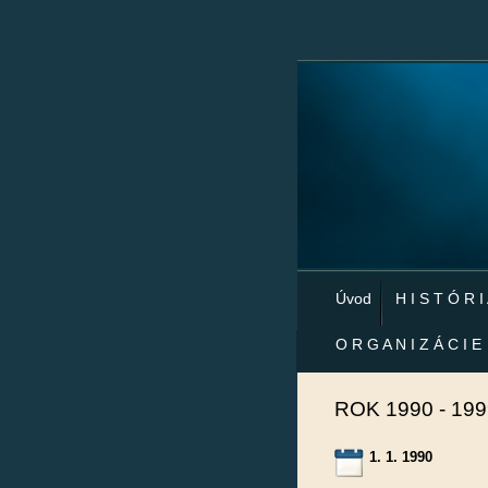
Úvod
H I S T Ó R I
O R G A N I Z Á C I E
ROK 1990 - 199
1. 1. 1990