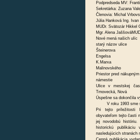
Podpredseda MV: Frant
Sekretárka: Zuzana Val
Členovia: Michal Vrbovs
Júlia Hanková Ing. Iva
MUDr. Svätozár Hikkel O
Mgr. Alena JaššováMUD
Nové mená našich ulíc
starý názov ulice N
Šteinerova Nit
Engelsa Sl
K.Marxa Cint
Malinovského N
Priestor pred nákupný
námestie
Ulice v mestskej čas
Trnovecká, Nová
Úspešne sa dokončila vý
V roku 1993 sme si pr
Pri tejto príležitost
obyvateľom tejto časti 
jej novodobú históri
historickú publikáci
nasledujúcich stranách n
Cenná publikácia vydan