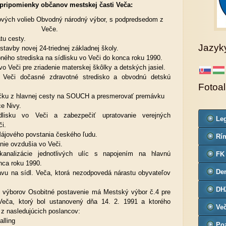
pripomienky občanov mestskej časti Veča:
 nových volieb Obvodný národný výbor, s podpredsedom z
Veče.
tu cesty.
Jazyk
stavby novej 24-triednej základnej školy.
ného strediska na sídlisku vo Veči do konca roku 1990.
 vo Veči pre zriadenie materskej škôlky a detských jasiel.
o Veči dočasné zdravotné stredisko a obvodnú detskú
Fotoa
očku z hlavnej cesty na SOUCH a presmerovať premávku
e Nivy.
lisku vo Veči a zabezpečiť upratovanie verejných
Leg
či.
Co
Májového povstania českého ľudu.
Rím
nie ovzdušia vo Veči.
far
kanalizácie jednotlivých ulíc s napojením na hlavnú
FK
nca roku 1990.
De
avu na sídl. Veča, ktorá nezodpovedá nárastu obyvateľov
č.3
DH
 výborov Osobitné postavenie má Mestský výbor č.4 pre
eča, ktorý bol ustanovený dňa 14. 2. 1991 a ktorého
Ve
 z nasledujúcich poslancov:
lling
Poz