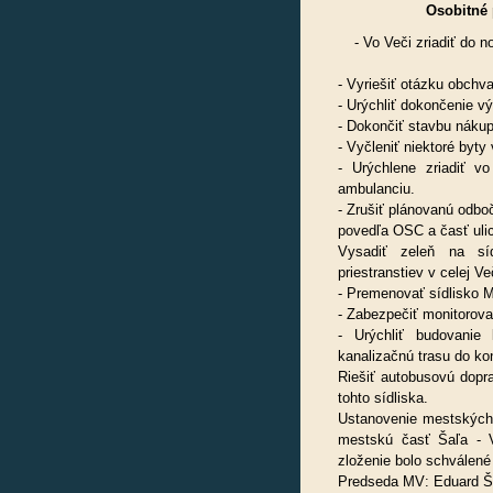
Osobitné 
- Vo Veči zriadiť do
- Vyriešiť otázku obchva
- Urýchliť dokončenie vý
- Dokončiť stavbu nákup
- Vyčleniť niektoré byty
- Urýchlene zriadiť v
ambulanciu.
- Zrušiť plánovanú odb
povedľa OSC a časť ulic
Vysadiť zeleň na síd
priestranstiev v celej Ve
- Premenovať sídlisko 
- Zabezpečiť monitorova
- Urýchliť budovanie 
kanalizačnú trasu do ko
Riešiť autobusovú dopr
tohto sídliska.
Ustanovenie mestských
mestskú časť Šaľa - V
zloženie bolo schválené
Predseda MV: Eduard Ša