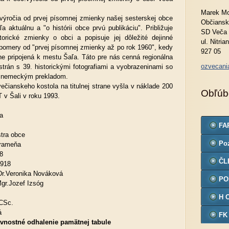
Marek Mo
 výročia od prvej písomnej zmienky našej sesterskej obce
Občiansk
 aktuálnu a "o histórii obce prvú publikáciu". Približuje
SD Veča
storické zmienky o obci a popisuje jej dôležité dejinné
ul. Nitria
 pomery od "prvej písomnej zmienky až po rok 1960", kedy
927 05
ne pripojená k mestu Šaľa. Táto pre nás cenná regionálna
ozvecan
strán s 39. historickými fotografiami a vyobrazeninami so
 nemeckým prekladom.
čianskeho kostola na titulnej strane vyšla v náklade 200
Obľúb
T v Šali v roku 1993.
a
FA
stra obce
Po
prameňa
8
ČL
1918
hDr.Veronika Nováková
PO
Mgr.Jozef Izsóg
H 
 CSc.
á
FK
vnostné odhalenie pamätnej tabule