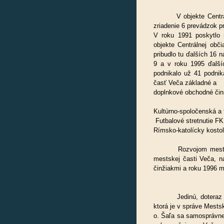
V objekte Centrálnej
zriadenie 6 prevádzok p
V roku 1991 poskytlo
objekte Centrálnej obč
pribudlo tu ďalších 16 
9 a v roku 1995 ďalší
podnikalo už 41 podnik
časť Veča základné a
doplnkové obchodné činn
Kultúrno-spoločenská a
Futbalové stretnutie FK
Rímsko-katolícky kosto
Rozvojom mesta Šaľa
mestskej časti Veča, n
činžiakmi a roku 1996 m
Jedinú, doteraz nepl
ktorá je v správe Mests
o. Šaľa sa samosprávne