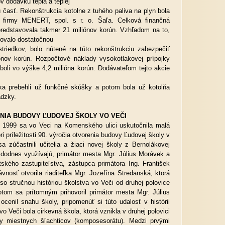
 dodávku tepla a teplej
ú časť. Rekonštrukcia kotolne z tuhého paliva na plyn bola
 firmy MENERT, spol. s r. o. Šaľa. Celková finančná
predstavovala takmer 21 miliónov korún. Vzhľadom na to,
ovalo dostatočnou
triedkov, bolo nútené na túto rekonštrukciu zabezpečiť
nov korún. Rozpočtové náklady vysokotlakovej prípojky
boli vo výške 4,2 milióna korún. Dodávateľom tejto akcie
ka prebehli už funkčné skúšky a potom bola už kotolňa
ádzky.
NIA BUDOVY ĽUDOVEJ ŠKOLY VO VEČI
 sa vo Veci na Komenského ulici uskutočnila malá
 príležitosti 90. výročia otvorenia budovy Ľudovej školy v
sa zúčastnili učitelia a žiaci novej školy z Bernolákovej
u dodnes využívajú, primátor mesta Mgr. Július Morávek a
ského zastupiteľstva, zástupca primátora Ing. František
nosť otvorila riaditeľka Mgr. Jozefína Stredanská, ktorá
o stručnou históriou školstva vo Veči od druhej polovice
otom sa prítomným prihovoril primátor mesta Mgr. Július
cenil snahu školy, pripomenúť si túto udalosť v histórii
vo Veči bola cirkevná škola, ktorá vznikla v druhej polovici
ry miestnych šľachticov (komposesorátu). Medzi prvými