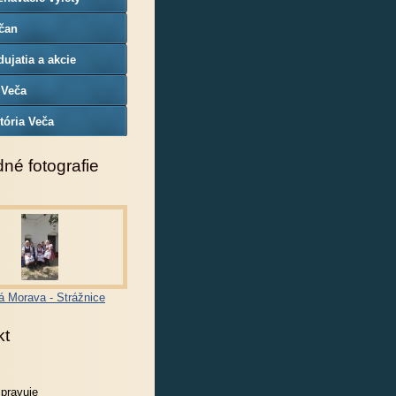
čan
ujatia a akcie
 Veča
tória Veča
né fotografie
á Morava - Strážnice
kt
spravuje