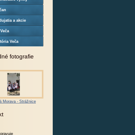
čan
ujatia a akcie
 Veča
tória Veča
né fotografie
á Morava - Strážnice
kt
spravuje