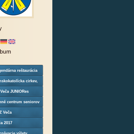
y
lbum
endárna reštaurácia
rgoň
skokatolícka cirkev,
nosť Veča
 Veča JUNIORes
nné centrum seniorov
Z Veča
ča 2017
návacie výlety