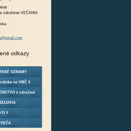
lnár
e združenie VEČANIA
nska
ia@gmail.com
ené odkazy
RSKÉ OZNAMY
zvánka na VMČ 3
ENSTVO v združení
DUJATIA
O D Y
 VEČA