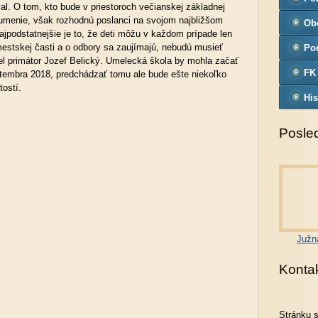
l. O tom, kto bude v priestoroch večianskej základnej
umenie, však rozhodnú poslanci na svojom najbližšom
Ob
ajpodstatnejšie je to, že deti môžu v každom prípade len
 mestskej časti a o odbory sa zaujímajú, nebudú musieť
Pod
el primátor Jozef Belický. Umelecká škola by mohla začať
FK
ptembra 2018, predchádzať tomu ale bude ešte niekoľko
tostí.
His
Posled
Južn
Konta
Stránku 