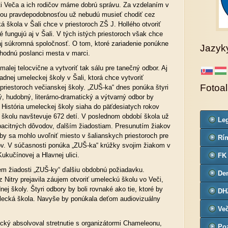
ti Veča a ich rodičov máme dobrú správu. Za vzdelaním v
čšou pravdepodobnosťou už nebudú musieť chodiť cez
 škola v Šali chce v priestoroch ZŠ J. Hollého otvoriť
ré fungujú aj v Šali. V tých istých priestoroch však chce
aj súkromná spoločnosť. O tom, ktoré zariadenie ponúkne
Jazyk
hodnú poslanci mesta v marci.
malej telocvične a vytvoriť tak sálu pre tanečný odbor. Aj
adnej umeleckej školy v Šali, ktorá chce vytvoriť
Fotoa
priestoroch večianskej školy. „ZUŠ-ka“ dnes ponúka štyri
ý, hudobný, literárno-dramatický a výtvarný odbor by
i. História umeleckej školy siaha do päťdesiatych rokov
 školu navštevuje 672 detí. V poslednom období škola už
Leg
pacitných dôvodov, ďalším žiadostiam. Presunutím žiakov
Co
by sa mohlo uvoľniť miesto v šalianskych priestoroch pre
Rím
v. V súčasnosti ponúka „ZUŠ-ka“ krúžky svojim žiakom v
far
ukučínovej a Hlavnej ulici.
FK
em žiadosti „ZUŠ-ky“ ďalšiu obdobnú požiadavku.
De
Nitry prejavila záujem otvoriť umeleckú školu vo Veči,
č.3
nej školy. Štyri odbory by boli rovnaké ako tie, ktoré by
DH
lecká škola. Navyše by ponúkala deťom audiovizuálny
Ve
ický absolvoval stretnutie s organizátormi Chameleonu,
Poz