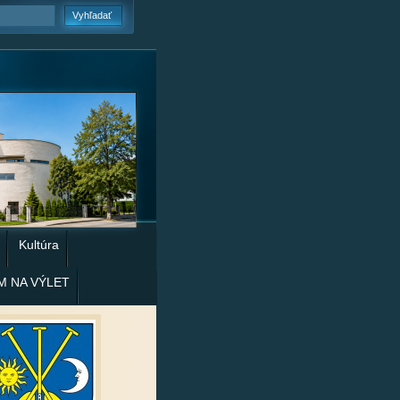
Kultúra
M NA VÝLET