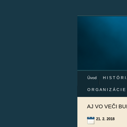
Úvod
H I S T Ó R I
O R G A N I Z Á C I E
AJ VO VEČI BU
21. 2. 2018