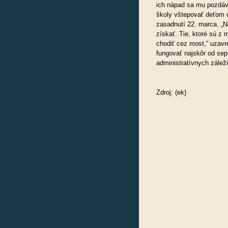
ich nápad sa mu pozdáva
školy vštepovať deťom 
zasadnutí 22. marca. „N
získať. Tie, ktoré sú z
chodiť cez most,“ uzavr
fungovať najskôr od se
administratívnych záleži
Zdroj: (ek)