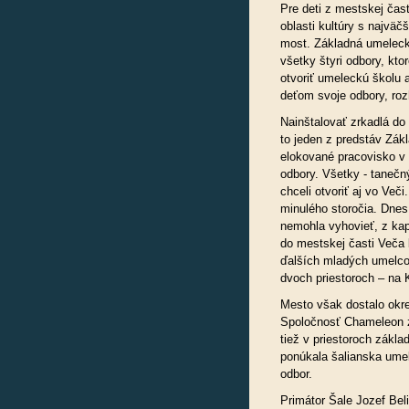
Pre deti z mestskej čas
oblasti kultúry s najvä
most. Základná umelecká
všetky štyri odbory, kto
otvoriť umeleckú školu 
deťom svoje odbory, roz
Nainštalovať zrkadlá do 
to jeden z predstáv Zákl
elokované pracovisko v 
odbory. Všetky - tanečn
chceli otvoriť aj vo Več
minulého storočia. Dnes
nemohla vyhovieť, z ka
do mestskej časti Veča 
ďalších mladých umelco
dvoch priestoroch – na K
Mesto však dostalo okr
Spoločnosť Chameleon z 
tiež v priestoroch základ
ponúkala šalianska ume
odbor.
Primátor Šale Jozef Bel