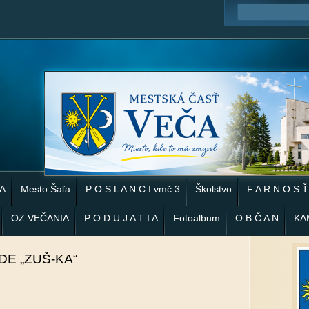
 A
Mesto Šaľa
P O S L A N C I vmč.3
Školstvo
F A R N O S Ť
OZ VEČANIA
P O D U J A T I A
Fotoalbum
O B Č A N
KA
DE „ZUŠ-KA“