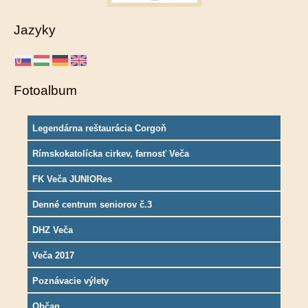
Jazyky
Fotoalbum
Legendárna reštaurácia Corgoň
Rímskokatolícka cirkev, farnosť Veča
FK Veča JUNIORes
Denné centrum seniorov č.3
DHZ Veča
Veča 2017
Poznávacie výlety
Občan