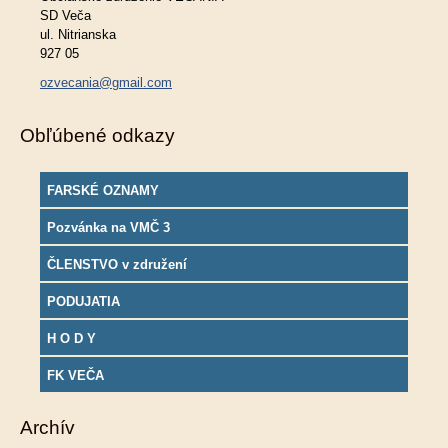
SD Veča
ul. Nitrianska
927 05
ozvecania@gmail.com
Obľúbené odkazy
FARSKÉ OZNAMY
Pozvánka na VMČ 3
ČLENSTVO v združení
PODUJATIA
H O D Y
FK VEČA
Archív