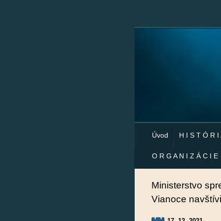
Úvod
H I S T Ó R I
O R G A N I Z Á C I E
Ministerstvo spr
Vianoce navštív
17. 12. 2021