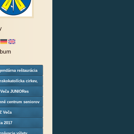
y
lbum
endárna reštaurácia
rgoň
skokatolícka cirkev,
nosť Veča
 Veča JUNIORes
nné centrum seniorov
Z Veča
ča 2017
návacie výlety