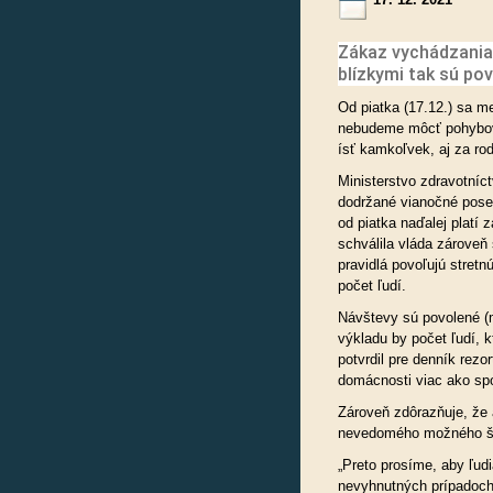
Zákaz vychádzania
blízkymi tak sú pov
Od piatka (17.12.) sa 
nebudeme môcť pohybov
ísť kamkoľvek, aj za rod
Ministerstvo zdravotníc
dodržané vianočné posed
od piatka naďalej platí
schválila vláda zárove
pravidlá povoľujú stret
počet ľudí.
Návštevy sú povolené (
výkladu by počet ľudí, k
potvrdil pre denník rezo
domácnosti viac ako sp
Zároveň zdôrazňuje, že 
nevedomého možného ší
„Preto prosíme, aby ľudi
nevyhnutných prípadoch