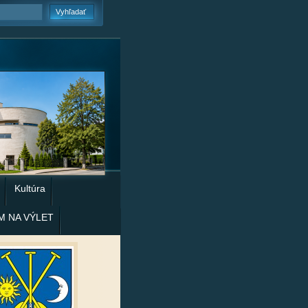
Kultúra
M NA VÝLET