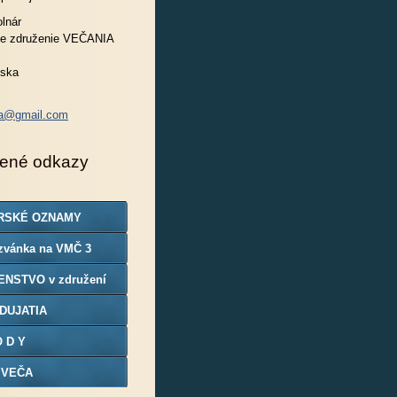
lnár
e združenie VEČANIA
nska
ia@gmail.com
ené odkazy
RSKÉ OZNAMY
zvánka na VMČ 3
ENSTVO v združení
DUJATIA
O D Y
 VEČA