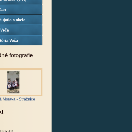
čan
ujatia a akcie
 Veča
tória Veča
né fotografie
á Morava - Strážnice
kt
spravuje