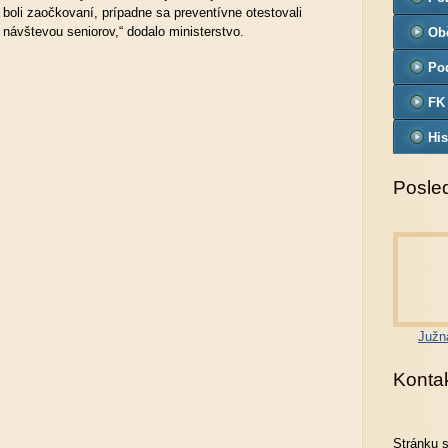
h, boli zaočkovaní, prípadne sa preventívne otestovali
ávštevou seniorov,“ dodalo ministerstvo.
Ob
Pod
FK
His
Posled
Južn
Konta
Stránku 