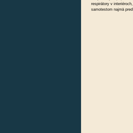
respirátory v interiéroc
samotestom najmä pred n