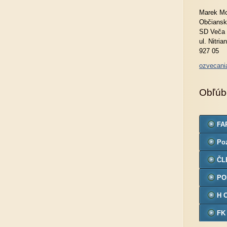
Marek Mo
Občiansk
SD Veča
ul. Nitria
927 05
ozvecan
Obľúb
FA
Po
ČL
PO
H 
FK