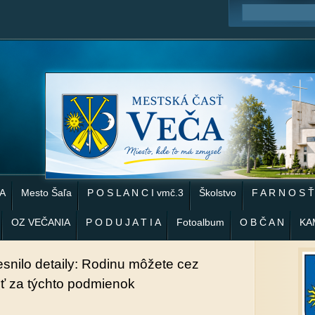
 A
Mesto Šaľa
P O S L A N C I vmč.3
Školstvo
F A R N O S Ť
OZ VEČANIA
P O D U J A T I A
Fotoalbum
O B Č A N
KA
esnilo detaily: Rodinu môžete cez
iť za týchto podmienok