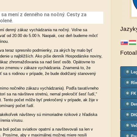
 sa mení z denného na nočný. Cesty za
olené.
Jazyk
mení denný zákaz vychádzania na nočný. Voľne sa
ať od 20.00 do 5.00 h. Naopak, cez deň budeme môcť
inou.
tva teraz spresnilo podmienky, za akých by malo byť
Fotoa
enie u najbližších. Ako píše denník Hospodárske noviny,
 zákaz zhromažďovania sa nad šesť osôb. Opätovne to
ň so zmenou v zákaze vychádzania. Znamená to, že
Leg
núť sa s rodinou v prípade, že bude dodržaný stanovený
Co
Rím
mimo nočného zákazu vychádzania). Podľa taxatívneho
far
FK
torí sa na návšteve stretnú, nemal prekročiť šesť ľudí,“
rt. Tento počet môže byť prekročený v prípade, ak žije v
De
omínaný počet ľudí.
č.3
akékoľvek návštevy sú mimoriadne rizikové z hľadiska
DH
renia vírusu.
Ve
a boli počas sviatkov opatrní a navštevovali sa len v
. Prosíme, aby v maximálnej možnej miere nosili
Poz