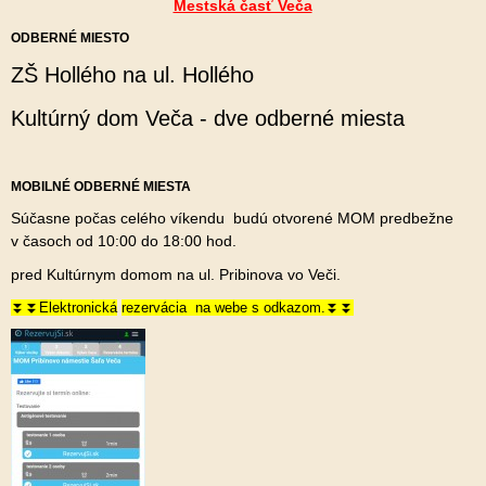
Mestská časť Veča
ODBERNÉ MIESTO
ZŠ Hollého na ul. Hollého
Kultúrný dom Veča - dve odberné miesta
MOBILNÉ ODBERNÉ MIESTA
Súčasne počas celého víkendu budú otvorené MOM predbežne
v časoch od 10:00 do 18:00 hod.
pred Kultúrnym domom na ul. Pribinova vo Veči.
⏬⏬Elektronická
rezervácia na webe s odkazom.⏬⏬