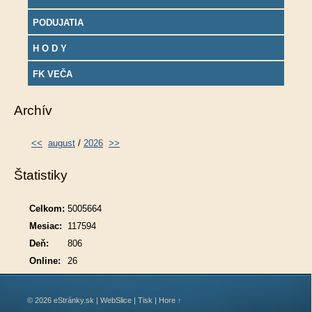
PODUJATIA
H O D Y
FK VEČA
Archív
<<
august
/
2026
>>
Štatistiky
Celkom:
5005664
Mesiac:
117594
Deň:
806
Online:
26
© 2026 eStránky.sk
|
WebSlice
|
Tisk
|
Hore ↑