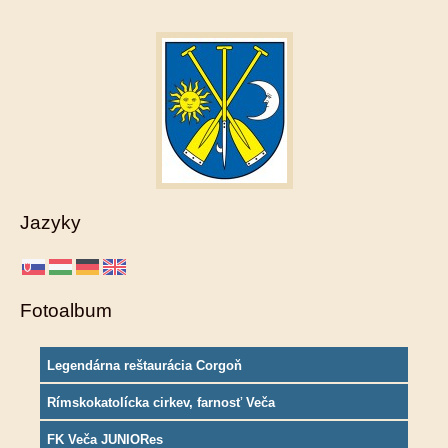
Jazyky
Fotoalbum
Legendárna reštaurácia Corgoň
Rímskokatolícka cirkev, farnosť Veča
FK Veča JUNIORes