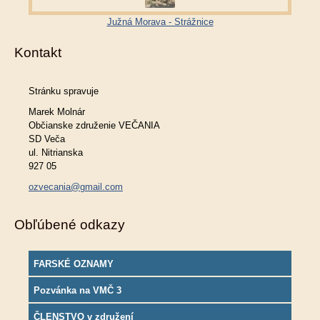
Južná Morava - Strážnice
Kontakt
Stránku spravuje
Marek Molnár
Občianske združenie VEČANIA
SD Veča
ul. Nitrianska
927 05
ozvecania@gmail.com
Obľúbené odkazy
FARSKÉ OZNAMY
Pozvánka na VMČ 3
ČLENSTVO v združení