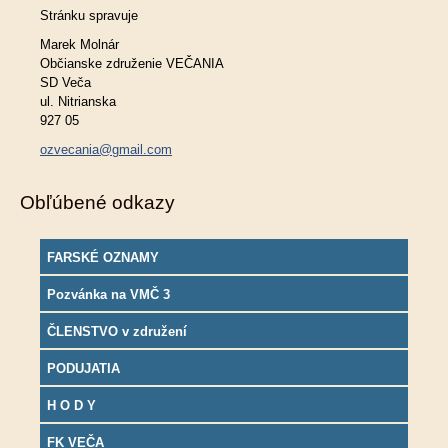
Stránku spravuje
Marek Molnár
Občianske združenie VEČANIA
SD Veča
ul. Nitrianska
927 05
ozvecania@gmail.com
Obľúbené odkazy
FARSKÉ OZNAMY
Pozvánka na VMČ 3
ČLENSTVO v združení
PODUJATIA
H O D Y
FK VEČA