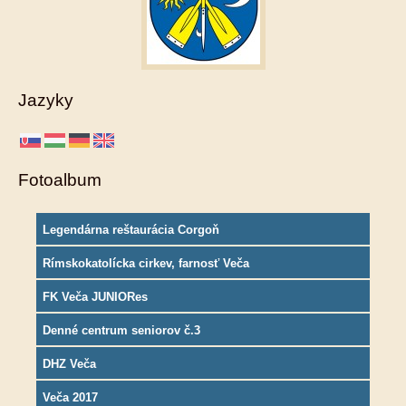
Jazyky
Fotoalbum
Legendárna reštaurácia Corgoň
Rímskokatolícka cirkev, farnosť Veča
FK Veča JUNIORes
Denné centrum seniorov č.3
DHZ Veča
Veča 2017