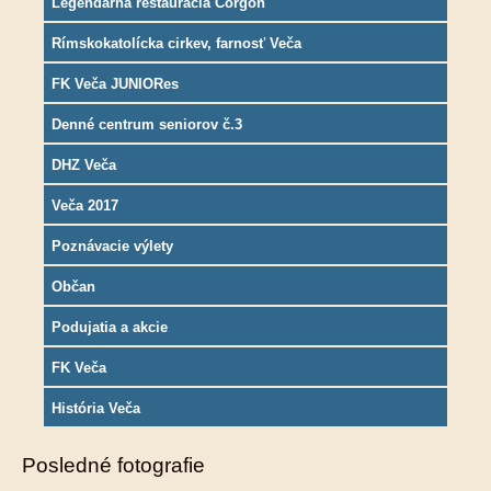
Legendárna reštaurácia Corgoň
Rímskokatolícka cirkev, farnosť Veča
FK Veča JUNIORes
Denné centrum seniorov č.3
DHZ Veča
Veča 2017
Poznávacie výlety
Občan
Podujatia a akcie
FK Veča
História Veča
Posledné fotografie