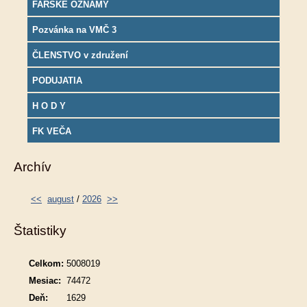
FARSKÉ OZNAMY
Pozvánka na VMČ 3
ČLENSTVO v združení
PODUJATIA
H O D Y
FK VEČA
Archív
<<
august
/
2026
>>
Štatistiky
Celkom:
5008019
Mesiac:
74472
Deň:
1629