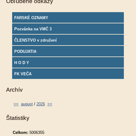
Obľúbené odkazy
FARSKÉ OZNAMY
Pozvánka na VMČ 3
ČLENSTVO v združení
PODUJATIA
H O D Y
FK VEČA
Archív
<<
august
/
2026
>>
Štatistiky
Celkom:
5006355