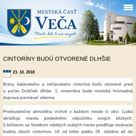
CINTORÍNY BUDÚ OTVORENÉ DLHŠIE
23. 10. 2018
Brány šalianskeho a večianskeho cintorína budú otvorené pred
a počas Dušičiek dlhšie. 1. novembra bude mestská hromadná
doprava premávať zdarma.
Predsviatočná atmosféra vrcholí v každom meste či obci. Ľudia
skrášľujú miesta posledného odpočinku svojich blízkych.
S blížiacim sa Sviatkom všetkých svätých mesto predlžuje otváracie
hodiny oboch cintorínov. Už od tohto piatku 26. októbra až do