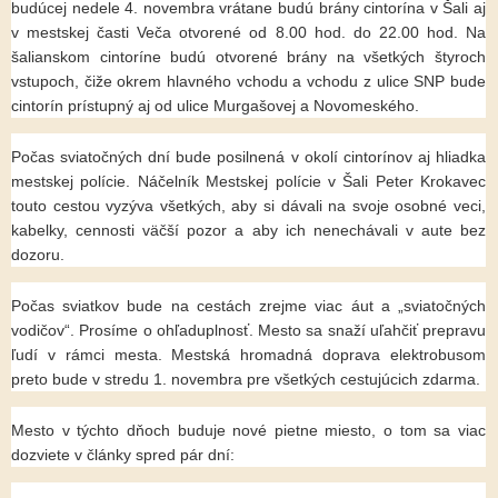
budúcej nedele 4. novembra vrátane budú brány cintorína v Šali aj
v mestskej časti Veča otvorené od 8.00 hod. do 22.00 hod. Na
šalianskom cintoríne budú otvorené brány na všetkých štyroch
vstupoch, čiže okrem hlavného vchodu a vchodu z ulice SNP bude
cintorín prístupný aj od ulice Murgašovej a Novomeského.
Počas sviatočných dní bude posilnená v okolí cintorínov aj hliadka
mestskej polície. Náčelník Mestskej polície v Šali Peter Krokavec
touto cestou vyzýva všetkých, aby si dávali na svoje osobné veci,
kabelky, cennosti väčší pozor a aby ich nenechávali v aute bez
dozoru.
Počas sviatkov bude na cestách zrejme viac áut a „sviatočných
vodičov“. Prosíme o ohľaduplnosť. Mesto sa snaží uľahčiť prepravu
ľudí v rámci mesta. Mestská hromadná doprava elektrobusom
preto bude v stredu 1. novembra pre všetkých cestujúcich zdarma.
Mesto v týchto dňoch buduje nové pietne miesto, o tom sa viac
dozviete v články spred pár dní: