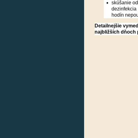
skúšanie od
dezinfekcia
hodín nepou
Detailnejšie vyme
najbližších dňoch 