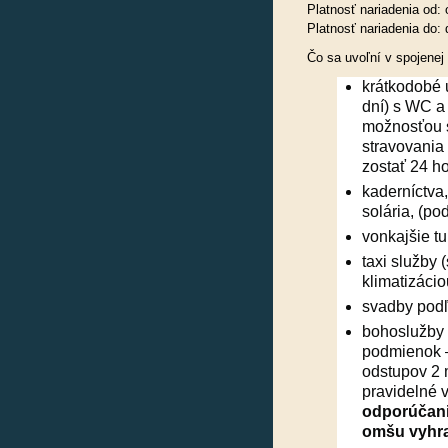
Platnosť nariadenia od:
Platnosť nariadenia do: 
Čo sa uvoľní v spojenej 
krátkodobé 
dní) s WC a
možnosťou s
stravovania
zostať 24 h
kaderníctva,
solária, (p
vonkajšie tu
taxi služby 
klimatizácio
svadby pod
bohoslužby 
podmienok –
odstupov 2 m
pravidelné v
odporúčani
omšu vyhra