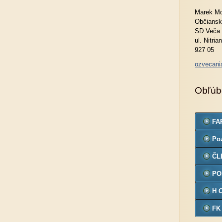
Marek Mo
Občiansk
SD Veča
ul. Nitria
927 05
ozvecan
Obľúb
FA
Po
ČL
PO
H 
FK