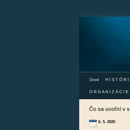
Úvod
H I S T Ó R I
O R G A N I Z Á C I E
Čo sa uvoľní v s
6. 5. 2020