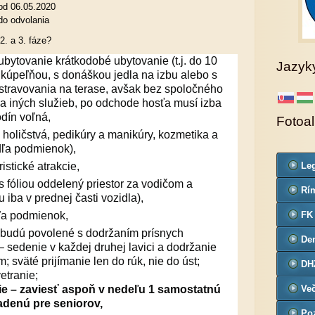
 od 06.05.2020
do odvolania
2. a 3. fáze?
ubytovanie
krátkodobé ubytovanie (t.j. do 10
Jazyk
 kúpeľňou, s donáškou jedla na izbu alebo s
travovania na terase, avšak bez spoločného
 a iných služieb, po odchode hosťa musí izba
odín voľná,
Fotoa
 holičstvá, pedikúry a manikúry, kozmetika a
odľa podmienok),
ristické atrakcie,
Leg
Co
(s fóliou oddelený priestor za vodičom a
Rím
u iba v prednej časti vozidla),
far
ľa podmienok,
FK
budú povolené s dodržaním prísnych
De
 sedenie v každej druhej lavici a dodržanie
č.3
; sväté prijímanie len do rúk, nie do úst;
DH
etranie;
e – zaviesť aspoň v nedeľu 1 samostatnú
Ve
denú pre seniorov,
Poz