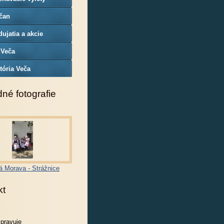
čan
ujatia a akcie
 Veča
tória Veča
né fotografie
á Morava - Strážnice
kt
spravuje