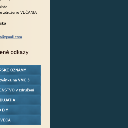
lnár
e združenie VEČANIA
nska
ia@gmail.com
ené odkazy
RSKÉ OZNAMY
zvánka na VMČ 3
ENSTVO v združení
DUJATIA
O D Y
 VEČA