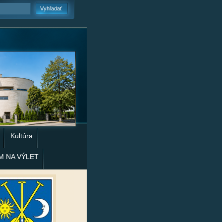
Kultúra
M NA VÝLET