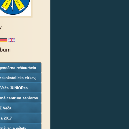
y
lbum
endárna reštaurácia
rgoň
skokatolícka cirkev,
nosť Veča
 Veča JUNIORes
nné centrum seniorov
Z Veča
ča 2017
návacie výlety