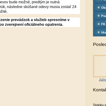
evov bude možné, predtým je nutná
 rúk, následne skúšané odevy musia zostať 24
Ob
žité.
Pod
dzenie prevádzok a služieb spresníme v
po zverejnení oficiálneho opatrenia.
FK
His
Posled
Južn
Konta
Stránku 