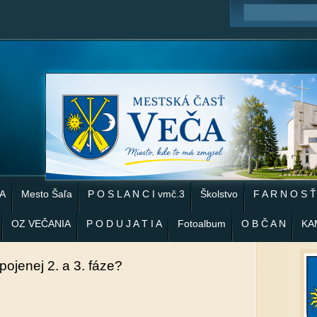
 A
Mesto Šaľa
P O S L A N C I vmč.3
Školstvo
F A R N O S Ť
OZ VEČANIA
P O D U J A T I A
Fotoalbum
O B Č A N
KA
pojenej 2. a 3. fáze?