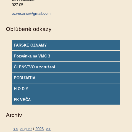
927 05
ozvecania@gmail.com
Obľúbené odkazy
FARSKÉ OZNAMY
Pozvánka na VMČ 3
ČLENSTVO v združení
PODUJATIA
H O D Y
FK VEČA
Archív
<<
august
/
2026
>>