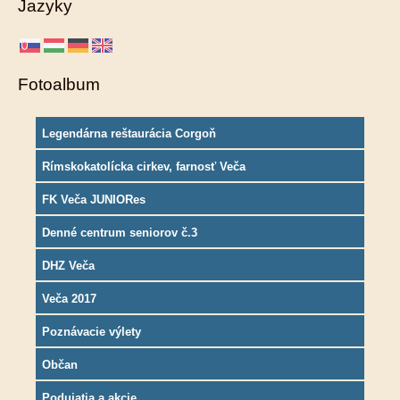
Jazyky
Fotoalbum
Legendárna reštaurácia Corgoň
Rímskokatolícka cirkev, farnosť Veča
FK Veča JUNIORes
Denné centrum seniorov č.3
DHZ Veča
Veča 2017
Poznávacie výlety
Občan
Podujatia a akcie