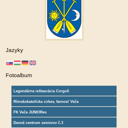
Jazyky
Fotoalbum
Legendárna reštaurácia Corgoň
Rímskokatolícka cirkev, farnosť Veča
FK Veča JUNIORes
Denné centrum seniorov č.3