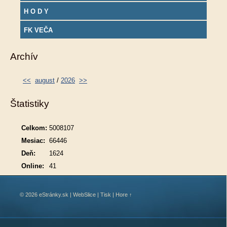
H O D Y
FK VEČA
Archív
<<
august
/
2026
>>
Štatistiky
Celkom:
5008107
Mesiac:
66446
Deň:
1624
Online:
41
© 2026 eStránky.sk
|
WebSlice
|
Tisk
|
Hore ↑