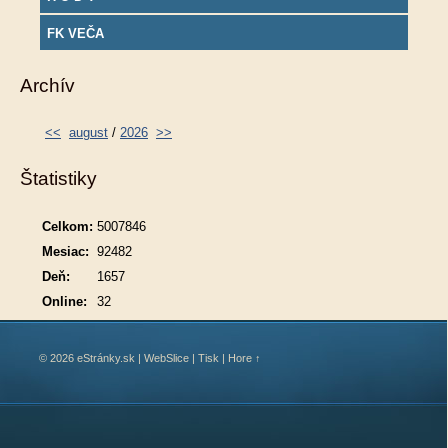
FK VEČA
Archív
<<
august
/
2026
>>
Štatistiky
Celkom:
5007846
Mesiac:
92482
Deň:
1657
Online:
32
© 2026 eStránky.sk
|
WebSlice
|
Tisk
|
Hore ↑