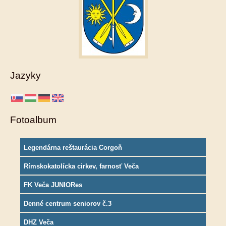
Jazyky
Fotoalbum
Legendárna reštaurácia Corgoň
Rímskokatolícka cirkev, farnosť Veča
FK Veča JUNIORes
Denné centrum seniorov č.3
DHZ Veča