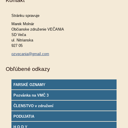
Kontakt
Stránku spravuje
Marek Molnár
Občianske združenie VEČANIA
SD Veča
ul. Nitrianska
927 05
ozvecania@gmail.com
Obľúbené odkazy
FARSKÉ OZNAMY
Pozvánka na VMČ 3
ČLENSTVO v združení
PODUJATIA
H O D Y