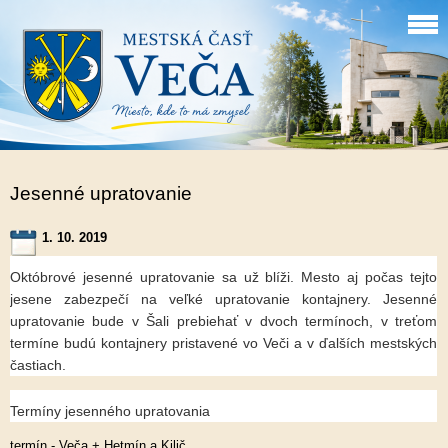
Jesenné upratovanie
1. 10. 2019
Októbrové jesenné upratovanie sa už blíži. Mesto aj počas tejto
jesene zabezpečí na veľké upratovanie kontajnery. Jesenné
upratovanie bude v Šali prebiehať v dvoch termínoch, v treťom
termíne budú kontajnery pristavené vo Veči a v ďalších mestských
častiach.
Termíny jesenného upratovania
termín - Veča + Hetmín a Kilič