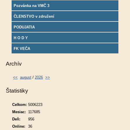
Pozvánka na VMČ 3
ČLENSTVO v združení
PODUJATIA
H O D Y
FK VEČA
Archív
<<
august
/
2026
>>
Štatistiky
Celkom:
5006223
Mesiac:
117685
Deň:
956
Online:
36