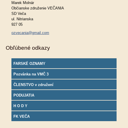
Marek Molnár
Občianske združenie VEČANIA
SD Veča
ul. Nitrianska
927 05
ozvecania@gmail.com
Obľúbené odkazy
FARSKÉ OZNAMY
Pozvánka na VMČ 3
ČLENSTVO v združení
PODUJATIA
H O D Y
FK VEČA