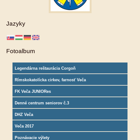
Jazyky
Fotoalbum
Legendárna reštaurácia Corgoň
Rímskokatolícka cirkev, farnosť Veča
FK Veča JUNIORes
Denné centrum seniorov č.3
DHZ Veča
Veča 2017
Poznávacie výlety