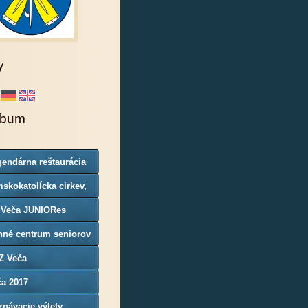
y
lbum
endárna reštaurácia
rgoň
skokatolícka cirkev,
nosť Veča
 Veča JUNIORes
nné centrum seniorov
Z Veča
ča 2017
návacie výlety