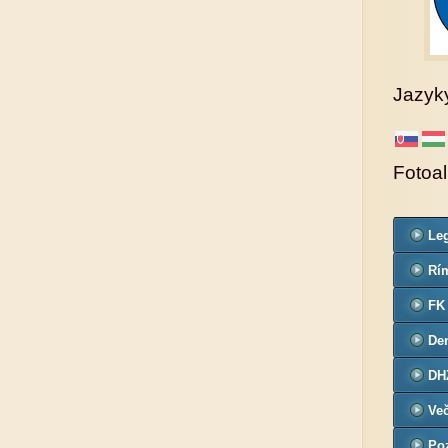
Jazyk
Fotoa
Leg
Co
Rím
far
FK
De
č.3
DH
Ve
Poz