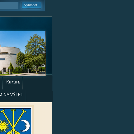
Kultúra
M NA VÝLET