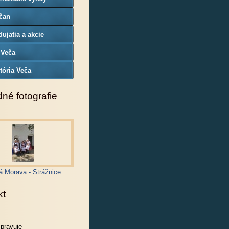
čan
ujatia a akcie
 Veča
tória Veča
né fotografie
á Morava - Strážnice
kt
spravuje