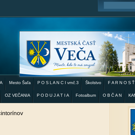
 A
Mesto Šaľa
P O S L A N C I vmč.3
Školstvo
F A R N O S Ť
OZ VEČANIA
P O D U J A T I A
Fotoalbum
O B Č A N
KA
intorínov