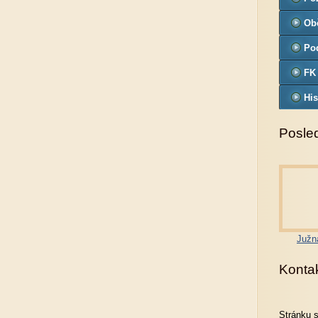
Ob
Pod
FK
His
Posled
Južn
Konta
Stránku 