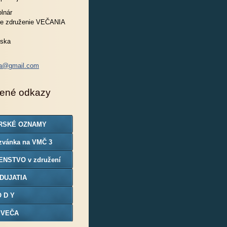
lnár
e združenie VEČANIA
nska
ia@gmail.com
ené odkazy
RSKÉ OZNAMY
zvánka na VMČ 3
ENSTVO v združení
DUJATIA
O D Y
 VEČA