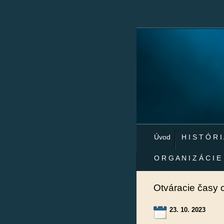
Úvod
H I S T Ó R I
O R G A N I Z Á C I E
Otváracie časy c
23. 10. 2023