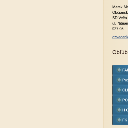
Marek Mo
Občiansk
SD Veča
ul. Nitria
927 05
ozvecan
Obľúb
FA
Po
ČL
PO
H 
FK