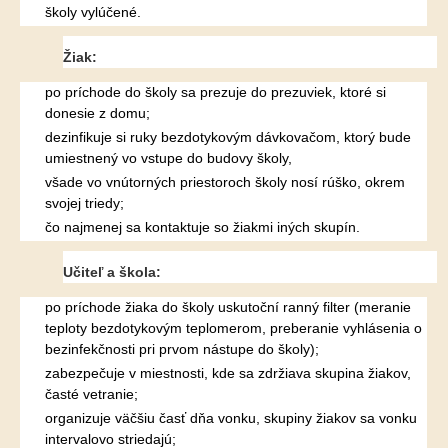
školy vylúčené.
Žiak:
po príchode do školy sa prezuje do prezuviek, ktoré si
donesie z domu;
dezinfikuje si ruky bezdotykovým dávkovačom, ktorý bude
umiestnený vo vstupe do budovy školy,
všade vo vnútorných priestoroch školy nosí rúško, okrem
svojej triedy;
čo najmenej sa kontaktuje so žiakmi iných skupín.
Učiteľ a škola:
po príchode žiaka do školy uskutoční ranný filter (meranie
teploty bezdotykovým teplomerom, preberanie vyhlásenia o
bezinfekčnosti pri prvom nástupe do školy);
zabezpečuje v miestnosti, kde sa zdržiava skupina žiakov,
časté vetranie;
organizuje väčšiu časť dňa vonku, skupiny žiakov sa vonku
intervalovo striedajú;