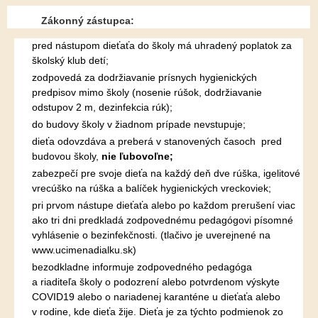
Zákonný zástupca:
pred nástupom dieťaťa do školy má uhradený poplatok za
školský klub detí;
zodpovedá za dodržiavanie prísnych hygienických
predpisov mimo školy (nosenie rúšok, dodržiavanie
odstupov 2 m, dezinfekcia rúk);
do budovy školy v žiadnom prípade nevstupuje;
dieťa odovzdáva a preberá v stanovených časoch pred
budovou školy,
nie ľubovoľne;
zabezpečí pre svoje dieťa na každý deň dve rúška, igelitové
vrecúško na rúška a balíček hygienických vreckoviek;
pri prvom nástupe dieťaťa alebo po každom prerušení viac
ako tri dni predkladá zodpovednému pedagógovi písomné
vyhlásenie o bezinfekčnosti. (tlačivo je uverejnené na
www.ucimenadialku.sk)
bezodkladne informuje zodpovedného pedagóga
a riaditeľa školy o podozrení alebo potvrdenom výskyte
COVID19 alebo o nariadenej karanténe u dieťaťa alebo
v rodine, kde dieťa žije. Dieťa je za týchto podmienok zo