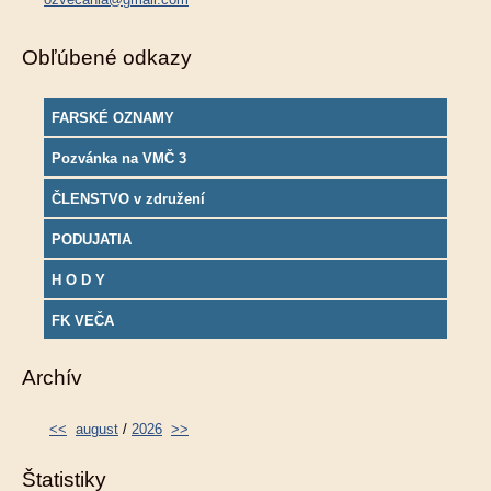
Obľúbené odkazy
FARSKÉ OZNAMY
Pozvánka na VMČ 3
ČLENSTVO v združení
PODUJATIA
H O D Y
FK VEČA
Archív
<<
august
/
2026
>>
Štatistiky