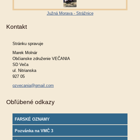
Južná Morava - Strážnice
Kontakt
Stránku spravuje
Marek Molnár
Občianske združenie VEČANIA
SD Veča
ul. Nitrianska
927 05
ozvecania@gmail.com
Obľúbené odkazy
FARSKÉ OZNAMY
Pozvánka na VMČ 3