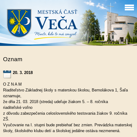
Oznam
20. 3. 2018
O Z N A M
Riaditeľstvo Základnej školy s materskou školou, Bernolákova 1, Šaľa
oznamuje,
že dňa 21. 03. 2018 (streda) udeľuje žiakom 5. – 8. ročníka
riaditeľské voľno
z dôvodu zabezpečenia celoslovenského testovania žiakov 9. ročníka
ZŠ.
Vyučovanie na I. stupni bude prebiehať bez zmien. Prevádzka materskej
školy, školského klubu detí a školskej jedálne ostáva nezmenená.