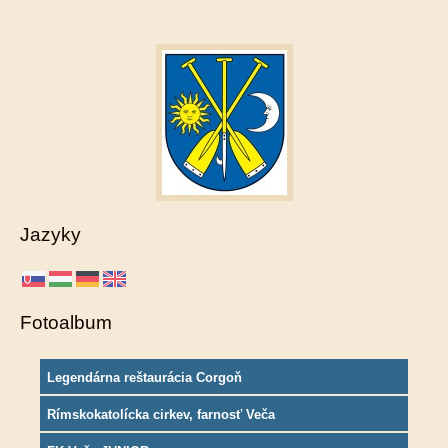
Jazyky
Fotoalbum
Legendárna reštaurácia Corgoň
Rímskokatolícka cirkev, farnosť Veča