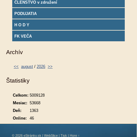
ČLENSTVO v združení
PODUJATIA
H O D Y
FK VEČA
Archív
<<
august
/
2026
>>
Štatistiky
Celkom:
5009128
Mesiac:
53668
Deň:
1363
Online:
46
© 2026 eStránky.sk
|
WebSlice
|
Tisk
|
Hore ↑