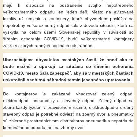
majú k dispozícii na odstránenie svojho nepotrebného
veľkorozmerného odpadu len jeden deň. Mesto na avizované
lokality už umiestnilo kontajnery, ktoré obyvateľom poslúžia na
nepotrebný veľkorozmerný odpad, ale z dôvodu situácie, ktorá sa
vyskytla na celom území Slovenskej republiky v súvislosti so
šírením ochorenia COVID-19, budú veľkorozmerné kontajnery
zajtra v skorých ranných hodinách odstránené.
Ubezpečujeme obyvateľov mestských častí, že hneď ako to
bude možné a upokojí sa situácia so šírením ochorenia
COVID-19, mesto Šaľa zabezpečí, aby sa v mestských častiach
uskutočnil osobitný náhradný termín jesenného upratovania.
Do kontajnerov je zakázané vhadzovať zelený odpad,
elektroodpad, pneumatiky a stavebný odpad. Zelený odpad sa
zberá každý týždeň v pravidelnom režime, elektroodpad a drobný
stavebný odpad je potrebné odviezť na zberný dvor a pneumatiky
sú zbierané prostredníctvom distribútorov pneumatík a nepatria do
komunálneho odpadu, ani na zberný dvor.