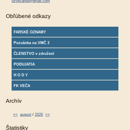
ozvecania@gmail.com
Obľúbené odkazy
FARSKÉ OZNAMY
Pozvánka na VMČ 3
ČLENSTVO v združení
PODUJATIA
H O D Y
FK VEČA
Archív
<<
august
/
2026
>>
Štatistiky