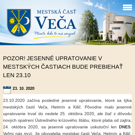
POZOR! JESENNÉ UPRATOVANIE V
MESTSKÝCH ČASTIACH BUDE PREBIEHAŤ
LEN 23.10
23. 10. 2020
23.10.2020 začína posledné jesenné upratovanie, ktoré sa týka
mestských častí Veča, Hetmín a Kilič. Pôvodne malo jesenné
upratovanie trvať do nedele 25. októbra 2020, ale žiaľ z dôvodu
nových opatrení Ústredného krízového štábu, ktoré platia od zajtra,
24. októbra 2020, sa jesenné upratovanie uskutoční len
DNES
.
Veľmi nás mrzí, že obyvatelia mestskej časti Veča, Hetmín a Kilič,