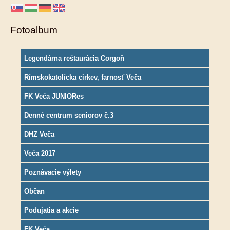
Fotoalbum
Legendárna reštaurácia Corgoň
Rímskokatolícka cirkev, farnosť Veča
FK Veča JUNIORes
Denné centrum seniorov č.3
DHZ Veča
Veča 2017
Poznávacie výlety
Občan
Podujatia a akcie
FK Veča