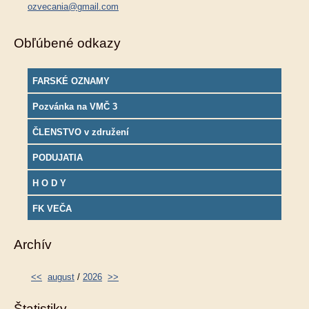
ozvecania@gmail.com
Obľúbené odkazy
FARSKÉ OZNAMY
Pozvánka na VMČ 3
ČLENSTVO v združení
PODUJATIA
H O D Y
FK VEČA
Archív
<<
august
/
2026
>>
Štatistiky