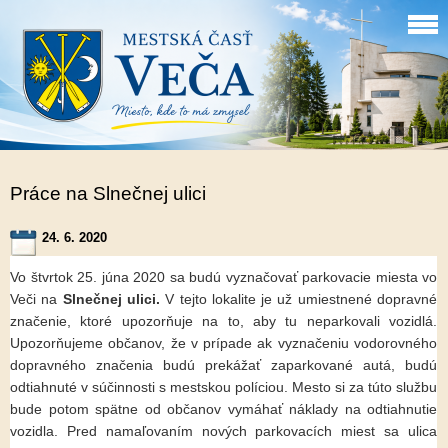
Práce na Slnečnej ulici
24. 6. 2020
Vo štvrtok 25. júna 2020 sa budú vyznačovať parkovacie miesta vo
Veči na
Slnečnej ulici.
V tejto lokalite je už umiestnené dopravné
značenie, ktoré upozorňuje na to, aby tu neparkovali vozidlá.
Upozorňujeme občanov, že v prípade ak vyznačeniu vodorovného
dopravného značenia budú prekážať zaparkované autá, budú
odtiahnuté v súčinnosti s mestskou políciou. Mesto si za túto službu
bude potom spätne od občanov vymáhať náklady na odtiahnutie
vozidla. Pred namaľovaním nových parkovacích miest sa ulica