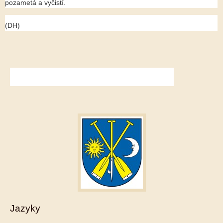
pozametá a vyčistí.
(DH)
Jazyky