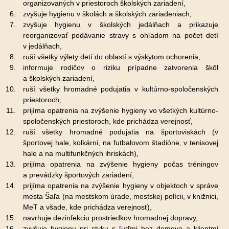
organizovaných v priestoroch školských zariadení,
zvyšuje hygienu v školách a školských zariadeniach,
zvyšuje hygienu v školských jedálňach a prikazuje
reorganizovať podávanie stravy s ohľadom na počet detí
v jedálňach,
ruší všetky výlety detí do oblastí s výskytom ochorenia,
informuje rodičov o riziku prípadne zatvorenia škôl
a školských zariadení,
ruší všetky hromadné podujatia v kultúrno-spoločenských
priestoroch,
prijíma opatrenia na zvýšenie hygieny vo všetkých kultúrno-
spoločenských priestoroch, kde prichádza verejnosť,
ruší všetky hromadné podujatia na športoviskách (v
športovej hale, kolkárni, na futbalovom štadióne, v tenisovej
hale a na multifunkčných ihriskách),
prijíma opatrenia na zvýšenie hygieny počas tréningov
a prevádzky športových zariadení,
prijíma opatrenia na zvýšenie hygieny v objektoch v správe
mesta Šaľa (na mestskom úrade, mestskej polícii, v knižnici,
MeT a všade, kde prichádza verejnosť),
navrhuje dezinfekciu prostriedkov hromadnej dopravy,
zvyšuje hygienu pri styku s ľuďmi bez domova a klientmi