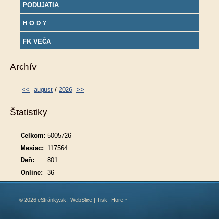
PODUJATIA
H O D Y
FK VEČA
Archív
<<
august
/
2026
>>
Štatistiky
Celkom:
5005726
Mesiac:
117564
Deň:
801
Online:
36
© 2026 eStránky.sk
|
WebSlice
|
Tisk
|
Hore ↑