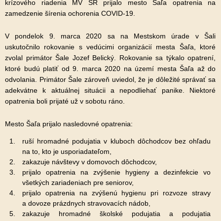
krízového riadenia MV SR prijalo mesto Šaľa opatrenia na
zamedzenie šírenia ochorenia COVID-19.
V pondelok 9. marca 2020 sa na Mestskom úrade v Šali
uskutočnilo rokovanie s vedúcimi organizácií mesta Šaľa, ktoré
zvolal primátor Šale Jozef Belický. Rokovanie sa týkalo opatrení,
ktoré budú platiť od 9. marca 2020 na území mesta Šaľa až do
odvolania. Primátor Šale zároveň uviedol, že je dôležité správať sa
adekvátne k aktuálnej situácii a nepodliehať panike. Niektoré
opatrenia boli prijaté už v sobotu ráno.
Mesto Šaľa prijalo nasledovné opatrenia:
ruší hromadné podujatia v kluboch dôchodcov bez ohľadu
na to, kto je usporiadateľom,
zakazuje návštevy v domovoch dôchodcov,
prijalo opatrenia na zvýšenie hygieny a dezinfekcie vo
všetkých zariadeniach pre seniorov,
prijalo opatrenia na zvýšenú hygienu pri rozvoze stravy
a dovoze prázdnych stravovacích nádob,
zakazuje hromadné školské podujatia a podujatia