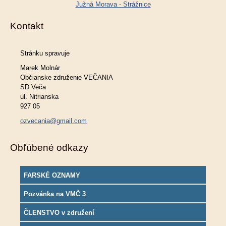
Južná Morava - Strážnice
Kontakt
Stránku spravuje
Marek Molnár
Občianske združenie VEČANIA
SD Veča
ul. Nitrianska
927 05
ozvecania@gmail.com
Obľúbené odkazy
FARSKÉ OZNAMY
Pozvánka na VMČ 3
ČLENSTVO v združení