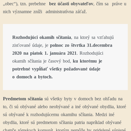
„obec“), tzn. prebehne
bez účasti obyvateľov
, čím sa práve u
nich významne zníži administratívna záťaž.
Rozhodujúci okamih sčítania
, na ktorý sa vzťahujú
zisťované údaje, je
polnoc zo štvrtka 31.decembra
2020 na piatok 1. januára 2021
. Rozhodujúci
okamih sčítania je časový bod,
ku ktorému je
potrebné vypĺňať všetky požadované údaje
o domoch a bytoch.
Predmetom sčítania
sú všetky byty v domoch bez ohľadu na
to, či sú obývané alebo neobývané a iné obývané obydlia, ktoré
sú obývané k rozhodujúcemu okamihu sčítania. Medzi iné
obydlia, ktoré sú predmetom sčítania patria napríklad obývané
chatrče rómskych komunít, ktorým nemôže by pridelené súpisné