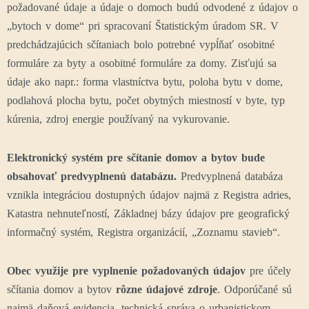
požadované údaje a údaje o domoch budú odvodené z údajov o
„bytoch v dome“ pri spracovaní Štatistickým úradom SR. V
predchádzajúcich sčítaniach bolo potrebné vypĺňať osobitné
formuláre za byty a osobitné formuláre za domy. Zisťujú sa
údaje ako napr.: forma vlastníctva bytu, poloha bytu v dome,
podlahová plocha bytu, počet obytných miestností v byte, typ
kúrenia, zdroj energie používaný na vykurovanie.
Elektronický systém pre sčítanie domov a bytov bude
obsahovať
predvyplnenú databázu.
Predvyplnená databáza
vznikla integráciou dostupných údajov najmä z Registra adries,
Katastra nehnuteľností, Základnej bázy údajov pre geografický
informačný systém, Registra organizácií, „Zoznamu stavieb“.
Obec využije pre vyplnenie požadovaných údajov
pre účely
sčítania domov a bytov
rôzne údajové zdroje
. Odporúčané sú
najmä daňová evidencia, technická správa o urbanistickom,