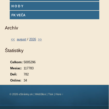
H O D Y
FK VEČA
Archív
<<
august
/
2026
>>
Štatistiky
Celkom:
5005296
Mesiac:
117783
Deň:
782
Online:
34
© 2026 eStránky.sk
|
WebSlice
|
Tisk
|
Hore ↑