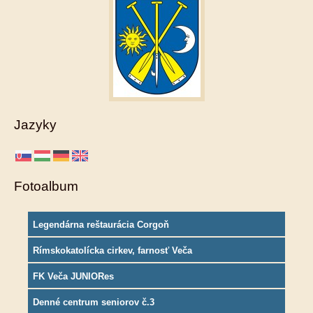
Jazyky
Fotoalbum
Legendárna reštaurácia Corgoň
Rímskokatolícka cirkev, farnosť Veča
FK Veča JUNIORes
Denné centrum seniorov č.3