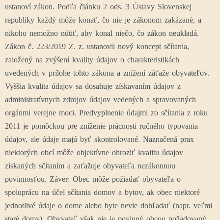
ustanoví zákon. Podľa článku 2 ods. 3 Ústavy Slovenskej
republiky každý môže konať, čo nie je zákonom zakázané, a
nikoho nemožno nútiť, aby konal niečo, čo zákon neukladá.
Zákon č. 223/2019 Z. z. ustanovil nový koncept sčítania,
založený na zvýšení kvality údajov o charakteristikách
uvedených v prílohe tohto zákona a znížení záťaže obyvateľov.
Vyššia kvalita údajov sa dosahuje získavaním údajov z
administratívnych zdrojov údajov vedených a spravovaných
orgánmi verejne moci. Predvyplnenie údajmi zo sčítania z roku
2011 je pomôckou pre zníženie prácnosti ručného typovania
údajov, ale údaje majú byť skontrolované. Naznačená prax
niektorých obcí môže objektívne ohroziť kvalitu údajov
získaných sčítaním a zaťažuje obyvateľa nezákonnou
povinnosťou. Záver: Obec môže požiadať obyvateľa o
spoluprácu na účel sčítania domov a bytov, ak obec niektoré
jednotlivé údaje o dome alebo byte nevie dohľadať (napr. veľmi
staré domy). Obyvateľ však nie je povinný obcou požadovaný