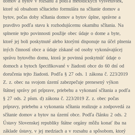
domov a bytov v rozsahu a podľa metodických vysvetliviek,
ktoré sú obsahom sčítacieho formulára na sčítanie domov a
bytov, počas doby sčítania domov a bytov úplne, správne a
pravdivo podľa stavu k rozhodujúcemu okamihu sčítania. Na
splnenie tejto povinnosti použije obec údaje o dome a byte,
ktoré jej boli poskytnuté alebo ktorými disponuje na účel plnenia
iných činností obce a údaje získané od osoby vykonávajúcej
správu bytového domu, ktorá je povinná poskytnúť údaje o
domoch a bytoch špecifikované v žiadosti obce do 60 dní od
doručenia tejto žiadosti. Podľa § 27 ods. 1 zákona č. 223/2019
Z. z. obec na svojom území zabezpečuje prenesený výkon
štátnej správy pri príprave, priebehu a vykonaní sčítania a podľa
§ 27 ods. 2 písm. d) zákona č. 223/2019 Z. z. obec počas
prípravy, priebehu a vykonania sčítania realizuje a zodpovedá za
sčítanie domov a bytov na území obce. Podľa článku 2 ods. 2
Ústavy Slovenskej republiky štátne orgány môžu konať iba na
základe ústavy, v jej medziach a v rozsahu a spôsobom, ktorý