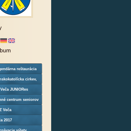
y
lbum
endárna reštaurácia
rgoň
skokatolícka cirkev,
nosť Veča
 Veča JUNIORes
nné centrum seniorov
Z Veča
ča 2017
návacie výlety