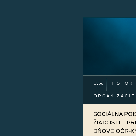
Úvod
H I S T Ó R I
O R G A N I Z Á C I E
SOCIÁLNA POI
ŽIADOSTI – P
DŇOVÉ OČR-K