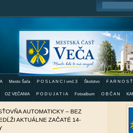
 A
Mesto Šaľa
P O S L A N C I vmč.3
Školstvo
F A R N O S Ť
OZ VEČANIA
P O D U J A T I A
Fotoalbum
O B Č A N
KA
SŤOVŇA AUTOMATICKY – BEZ
REDĹŽI AKTUÁLNE ZAČATÉ 14-
Y