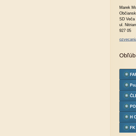
Marek Mo
Občiansk
SD Veča
ul. Nitria
927 05
ozvecan
Obľúb
FA
Po
ČL
PO
H 
FK