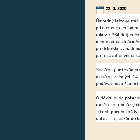
22. 3. 2020
Ústredný krízový štáb
pri osobnej a celodenn
rokov + 364 dní) počas
mimoriadnu situáciu/n
predškolské zariadeni
prerušovať povinné so
Sociálna poisťovňa pre
aktuálne začatých 14 
podávať novú žiadosť.
O dávku bude poistene
rodičia potrebujú vyst
10 dní, pričom každý 
ohlásiť najneskôr do 