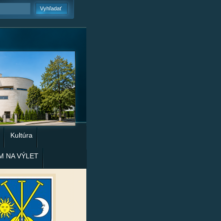
Kultúra
M NA VÝLET