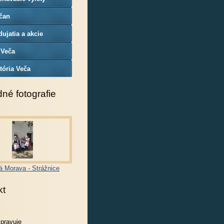
čan
ujatia a akcie
 Veča
tória Veča
né fotografie
á Morava - Strážnice
kt
spravuje