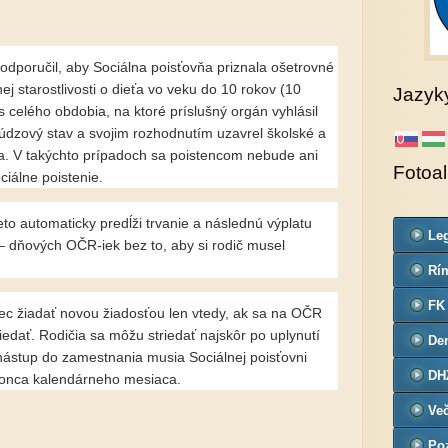
 odporučil, aby Sociálna poisťovňa priznala ošetrovné
ej starostlivosti o dieťa vo veku do 10 rokov (10
Jazyk
 celého obdobia, na ktoré príslušný orgán vyhlásil
údzový stav a svojim rozhodnutím uzavrel školské a
a. V takýchto prípadoch sa poistencom nebude ani
Fotoa
ciálne poistenie.
to automaticky predĺži trvanie a následnú výplatu
Leg
– dňových OČR-iek bez to, aby si rodič musel
Co
Rím
far
FK
c žiadať novou žiadosťou len vtedy, ak sa na OČR
riedať. Rodičia sa môžu striedať najskôr po uplynutí
De
nástup do zamestnania musia Sociálnej poisťovni
č.3
DH
konca kalendárneho mesiaca.
Ve
Poz