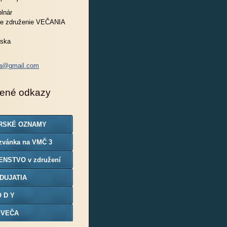
lnár
e združenie VEČANIA
nska
ia@gmail.com
ené odkazy
RSKÉ OZNAMY
zvánka na VMČ 3
ENSTVO v združení
DUJATIA
O D Y
 VEČA