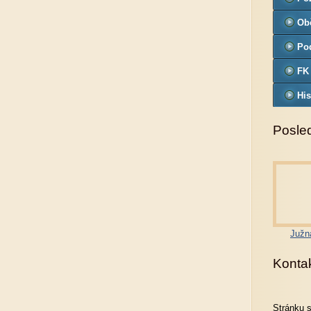
Ob
Pod
FK
His
Posled
Južn
Konta
Stránku 