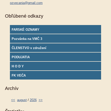
ozvecania@gmail.com
Obľúbené odkazy
FARSKÉ OZNAMY
Pozvánka na VMČ 3
ČLENSTVO v združení
PODUJATIA
H O D Y
FK VEČA
Archív
<<
august
/
2026
>>