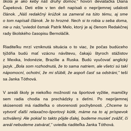
škola je ako keby náš druhý domov,“
hovorí deviatačka Diana
Čapeková. Deti ešte v ten deň napísali o nepríjemnej udalosti
článok.
„Náš redakčný krúžok sa zameral na túto tému, aj sme
o tom napísali článok. Je to hrozné. Nech si to robia u seba doma,
nie u nás,“
uviedol ôsmak Patrik Melo, ktorý je aj členom Redakčnej
rady školského časopisu Bernoláčik.
Riaditeľku mrzí vzniknutá situácia o to viac, že počas budúceho
týždňa budú mať vzácnu návštevu, čakajú štyroch stážistov
z Mexika, Indonézie, Brazílie a Ruska. Budú vyučovať anglický
jazyk.
„Bola som rozhodnutá, že to sama natriem, ale všetci sú takí
nápomocní, ochotní, že mi sľúbili, že aspoň časť sa odstráni,“
teší
sa Janka Tóthová.
V areáli školy je niekoľko možností na športové vyžitie, mamičky
sem radia chodia na prechádzky s deťmi. Po nepríjemnej
skúsenosti má riaditeľka o otvorenosti pochybnosti.
„Chceme tu
vytvoriť ďalší relaxačno-športový kútik, máme na to aj príspevok
schválený. Ale pokiaľ to takto pôjde ďalej, budeme musieť zvážiť, či
areál nebudeme zatvárať,“
uviedla riaditeľka Janka Tóthová.