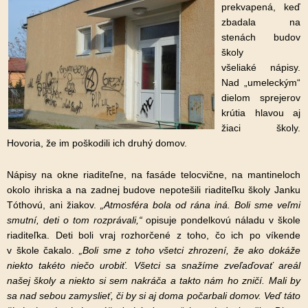
prekvapená, keď
zbadala na
stenách budov
školy
všeliaké nápisy.
Nad „umeleckým“
dielom sprejerov
krútia hlavou aj
žiaci školy.
Hovoria, že im poškodili ich druhý domov.
Nápisy na okne riaditeľne, na fasáde telocvične, na mantineloch
okolo ihriska a na zadnej budove nepotešili riaditeľku školy Janku
Tóthovú, ani žiakov.
„Atmosféra bola od rána iná. Boli sme veľmi
smutní, deti o tom rozprávali,“
opisuje pondelkovú náladu v škole
riaditeľka. Deti boli vraj rozhorčené z toho, čo ich po víkende
v škole čakalo.
„Boli sme z toho všetci zhrození, že ako dokáže
niekto takéto niečo urobiť. Všetci sa snažíme zveľaďovať areál
našej školy a niekto si sem nakráča a takto nám ho zničí. Mali by
sa nad sebou zamyslieť, či by si aj doma počarbali domov. Veď táto