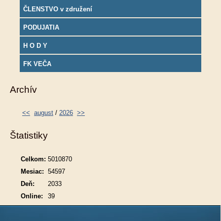
ČLENSTVO v združení
PODUJATIA
H O D Y
FK VEČA
Archív
<<
august
/
2026
>>
Štatistiky
Celkom:
5010870
Mesiac:
54597
Deň:
2033
Online:
39