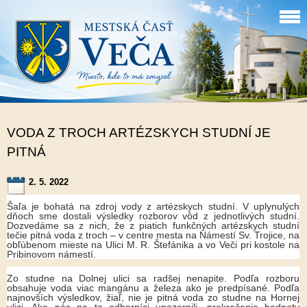
VODA Z TROCH ARTÉZSKYCH STUDNÍ JE
PITNÁ
2. 5. 2022
Šaľa je bohatá na zdroj vody z artézskych studní. V uplynulých
dňoch sme dostali výsledky rozborov vôd z jednotlivých studní.
Dozvedáme sa z nich, že z piatich funkčných artézskych studní
tečie pitná voda z troch – v centre mesta na Námestí Sv. Trojice, na
obľúbenom mieste na Ulici M. R. Štefánika a vo Veči pri kostole na
Pribinovom námestí.
Zo studne na Dolnej ulici sa radšej nenapite. Podľa rozboru
obsahuje voda viac mangánu a železa ako je predpísané. Podľa
najnovších výsledkov, žiaľ, nie je pitná voda zo studne na Hornej