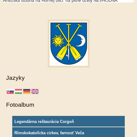
Artézska studňa na Hornej ulici: na pitné účely NEVHODNÁ
Jazyky
Fotoalbum
Legendárna reštaurácia Corgoň
Rímskokatolícka cirkev, farnosť Veča