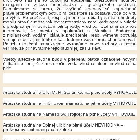
ulici. Ako nás na to odborníci upozornili, prekročenie hodnoty
mangánu a železa nepochádza z geologického podložia.
Domnievame sa preto, že zvýšené hodnoty sú zapríčinené
práve problematickým potrubím, cez ktoré sa dostáva voda od vrtu
po výtok. Po prečistení, resp. výmene potrubia by sa tieto hodnoty
mohli upraviť a môže tak byť tento vzácny zdroj vody opäť v súlade
s predpísanými hodnotami pitnej vody. Pred pár týždňami sme vás
informovali, že mesto v spolupráci s Monikou Budaiovou
z nitrianskych vodární plánuje prečistenie, resp. výmenu potrubia
v máji alebo v júni tohto roka. Budeme vás o prácach informovať.
Po ich ukončení samozrejme vykonáme nové rozbory a pevne
veríme, že prinavrátime tejto studni jej zašlú slávu.
Všetky artézske studne budú v priebehu piatka označené novými
štítkami o tom, či z nich tečie voda vhodná alebo nevhodná na
pitie.
Artézska studňa na Ulici M. R. Štefánika: na pitné účely VYHOVUJE
Artézska studňa na Pribinovom námestí: na pitné účely VYHOVUJE
Artézska studňa na Námestí Sv. Trojice: na pitné účely VYHOVUJE
Artézska studňa na Dolnej ulici: na pitné účely NEVHODNÁ –
prekročený limit mangánu a železa