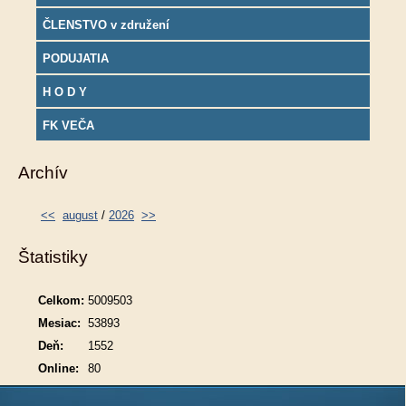
ČLENSTVO v združení
PODUJATIA
H O D Y
FK VEČA
Archív
<<
august
/
2026
>>
Štatistiky
Celkom:
5009503
Mesiac:
53893
Deň:
1552
Online:
80