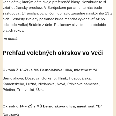
kandidátov, ktorým dáte svoje preferenčé hlasy. Nezabudnite si
vziať občiansky preukaz. V Európskom parlamente nás bude
zastupovať 14 poslancov, pričom do lavíc zasadne najskôr iba 13 z
nich. Štrnásty zvolený poslanec bude mandát vykonávať až po
odchode Veľkej Británie z únie. Poslancov si volíme na obdobie
piatich rokov.
-m.demín-
Prehľad volebných okrskov vo Veči
Okrsok č.13-
ZŠ s MŠ Bernolákova ulica, miestnosť "A"
Bernolákova, Dózsova, Gorkého, Hliník, Hospodárska,
Komenského, Lužná, Nitrianska, Nová, Pribinovo námestie,
Priečna, Trnovecká, Úzka,
Okrsok č.14 – ZŠ s MŠ Bernolákova ulica, miestnosť "B"
Narcisová