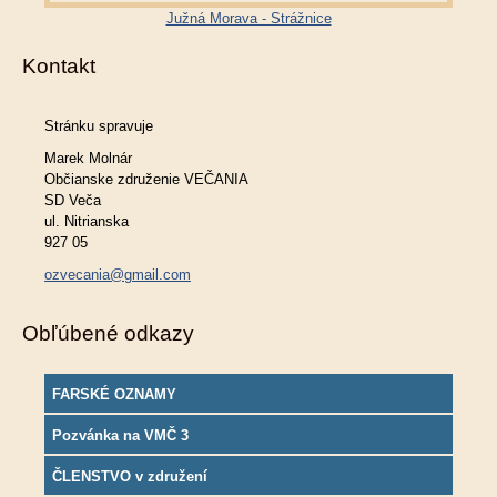
Južná Morava - Strážnice
Kontakt
Stránku spravuje
Marek Molnár
Občianske združenie VEČANIA
SD Veča
ul. Nitrianska
927 05
ozvecania@gmail.com
Obľúbené odkazy
FARSKÉ OZNAMY
Pozvánka na VMČ 3
ČLENSTVO v združení