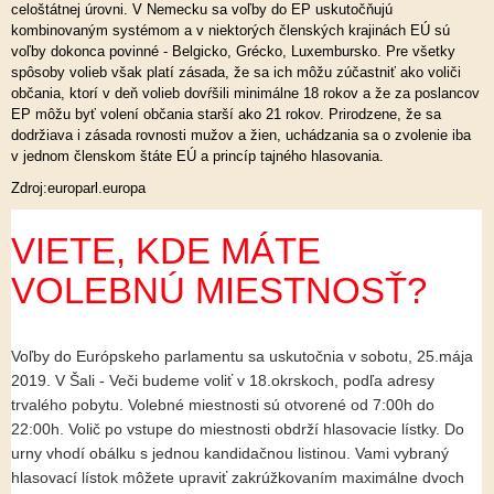
celoštátnej úrovni. V Nemecku sa voľby do EP uskutočňujú
kombinovaným systémom a v niektorých členských krajinách EÚ sú
voľby dokonca povinné - Belgicko, Grécko, Luxembursko. Pre všetky
spôsoby volieb však platí zásada, že sa ich môžu zúčastniť ako voliči
občania, ktorí v deň volieb dovŕšili minimálne 18 rokov a že za poslancov
EP môžu byť volení občania starší ako 21 rokov. Prirodzene, že sa
dodržiava i zásada rovnosti mužov a žien, uchádzania sa o zvolenie iba
v jednom členskom štáte EÚ a princíp tajného hlasovania.
Zdroj:europarl.europa
VIETE, KDE MÁTE
VOLEBNÚ MIESTNOSŤ?
Voľby do Európskeho parlamentu sa uskutočnia v sobotu, 25.mája
2019. V Šali - Veči budeme voliť v 18.okrskoch, podľa adresy
trvalého pobytu. Volebné miestnosti sú otvorené od 7:00h do
22:00h. Volič po vstupe do miestnosti obdrží hlasovacie lístky. Do
urny vhodí obálku s jednou kandidačnou listinou. Vami vybraný
hlasovací lístok môžete upraviť zakrúžkovaním maximálne dvoch