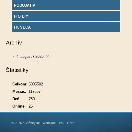
PODUJATIA
H O D Y
FK VEČA
Archív
<<
august
/
2026
>>
Štatistiky
Celkom:
5005502
Mesiac:
117657
Deň:
780
Online:
25
© 2026 eStránky.sk
|
WebSlice
|
Tisk
|
Hore ↑