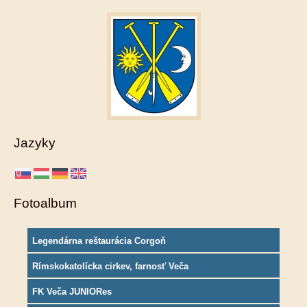
Jazyky
Fotoalbum
Legendárna reštaurácia Corgoň
Rímskokatolícka cirkev, farnosť Veča
FK Veča JUNIORes