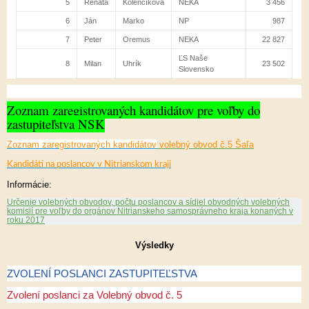
5
Renáta
Kolenčíková
NEKA
3 456
6
Ján
Marko
NP
987
7
Peter
Oremus
NEKA
22 827
ĽS Naše
8
Milan
Uhrík
23 502
Slovensko
Zoznam zaregistrovaných kandidátov pre voľby do
zastupiteľstva NSK
Zoznam zaregistrovaných kandidátov
volebný obvod č.5 Šaľa
Kandidáti na poslancov v Nitrianskom kraji
Informácie:
Určenie volebných obvodov, počtu poslancov a sídiel obvodných volebných
komisií pre voľby do orgánov Nitrianskeho samosprávneho kraja konaných v
roku 2017
Výsledky
ZVOLENÍ POSLANCI ZASTUPITEĽSTVA
Zvolení poslanci za Volebný obvod č. 5