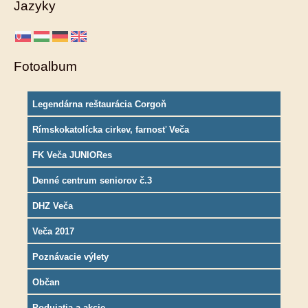
Jazyky
Fotoalbum
Legendárna reštaurácia Corgoň
Rímskokatolícka cirkev, farnosť Veča
FK Veča JUNIORes
Denné centrum seniorov č.3
DHZ Veča
Veča 2017
Poznávacie výlety
Občan
Podujatia a akcie