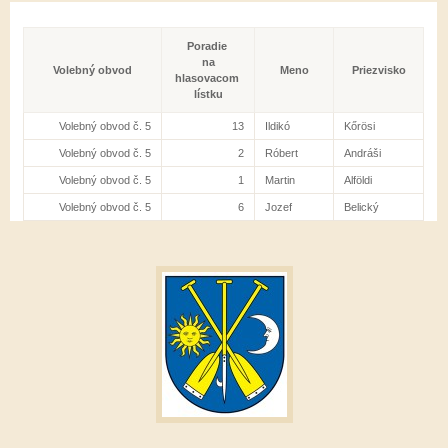
Poradie
na
Volebný obvod
Meno
Priezvisko
hlasovacom
lístku
Volebný obvod č. 5
13
Ildikó
Kőrösi
Volebný obvod č. 5
2
Róbert
Andráši
Volebný obvod č. 5
1
Martin
Alföldi
Volebný obvod č. 5
6
Jozef
Belický