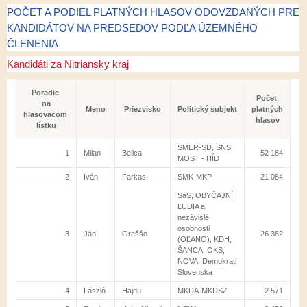
POČET A PODIEL PLATNÝCH HLASOV ODOVZDANÝCH PRE
KANDIDÁTOV NA PREDSEDOV PODĽA ÚZEMNÉHO
ČLENENIA
Kandidáti za Nitriansky kraj
Poradie
Počet
na
Meno
Priezvisko
Politický subjekt
platných
hlasovacom
hlasov
lístku
SMER-SD, SNS,
1
Milan
Belica
52 184
MOST - HÍD
2
Iván
Farkas
SMK-MKP
21 084
SaS, OBYČAJNÍ
ĽUDIA a
nezávislé
osobnosti
3
Ján
Greššo
26 382
(OĽANO), KDH,
ŠANCA, OKS,
NOVA, Demokrati
Slovenska
4
László
Hajdu
MKDA-MKDSZ
2 571