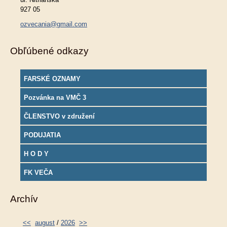
927 05
ozvecania@gmail.com
Obľúbené odkazy
FARSKÉ OZNAMY
Pozvánka na VMČ 3
ČLENSTVO v združení
PODUJATIA
H O D Y
FK VEČA
Archív
<<
august
/
2026
>>