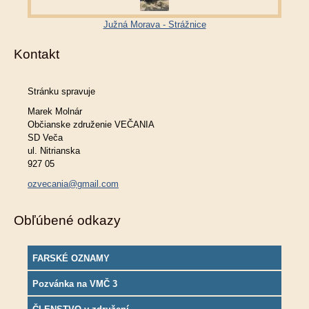
Južná Morava - Strážnice
Kontakt
Stránku spravuje
Marek Molnár
Občianske združenie VEČANIA
SD Veča
ul. Nitrianska
927 05
ozvecania@gmail.com
Obľúbené odkazy
FARSKÉ OZNAMY
Pozvánka na VMČ 3