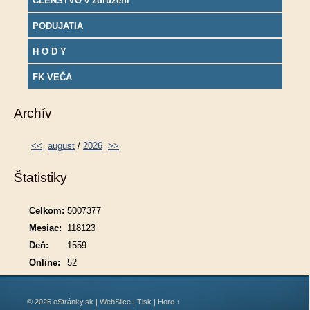
ČLENSTVO v združení
PODUJATIA
H O D Y
FK VEČA
Archív
<<
august
/
2026
>>
Štatistiky
Celkom:
5007377
Mesiac:
118123
Deň:
1559
Online:
52
© 2026 eStránky.sk
|
WebSlice
|
Tisk
|
Hore ↑