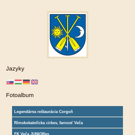
Jazyky
Fotoalbum
Legendárna reštaurácia Corgoň
Rímskokatolícka cirkev, farnosť Veča
FK Veča JUNIORes