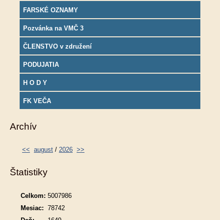
FARSKÉ OZNAMY
Pozvánka na VMČ 3
ČLENSTVO v združení
PODUJATIA
H O D Y
FK VEČA
Archív
<<
august
/
2026
>>
Štatistiky
Celkom:
5007986
Mesiac:
78742