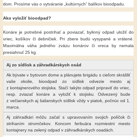
dom. Prosíme vás o vytváranie „kultúrnych“ balíkov bioodpadu.
Ako vyložiť bioodpad?
Konáre je potrebné postrihať a poviazať, bylinný odpad uložiť do
vriec, košíkov či debničiek. Pri zbere budú vysypané a vrátené.
Maximálna váha jedného zväzu konárov či vreca by nemala
presiahnuť 25 kg.
Aj zo sídlisk a záhradkárskych osád
Ak bývate v bytovom dome a plánujete brigádu s cieľom skrášliť
vaše okolie, bioodpad zo sídlisk odvezie mesto aj
z kontajnerového stojiska. Stačí takýto odpad pripraviť do vriec,
resp. zviazať konáre a vyložiť k stojisku. Odvezený bude
z večianskych aj šalianskych sídlisk vždy v piatok, počnúc od 1.
marca.
Aj záhradkári môžu začať s upravovaním svojich políčok či
strihaním stromčekov. Koncom ferbuára rozmiestni mesto
kontajnery na zelený odpad v záhradkárskych osadách.