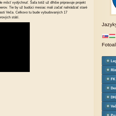
de môcť vydýchnuť. Šaľa totiž už dlhšie pripravuje projekt
rov. Tie by už budúci mesiac mali začať nahrádzať staré
časti Veča. Celkovo tu bude vybudovaných 17
rových státí.
Jazyk
Fotoa
Leg
Co
Rím
far
FK
De
č.3
DH
Ve
Poz