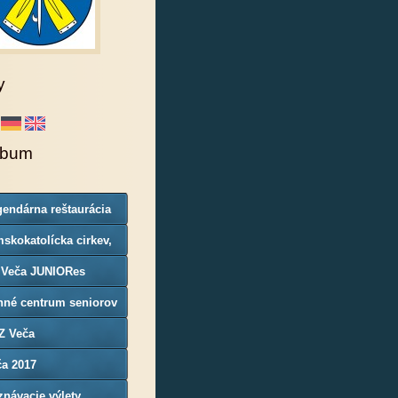
y
lbum
endárna reštaurácia
rgoň
skokatolícka cirkev,
nosť Veča
 Veča JUNIORes
nné centrum seniorov
Z Veča
ča 2017
návacie výlety