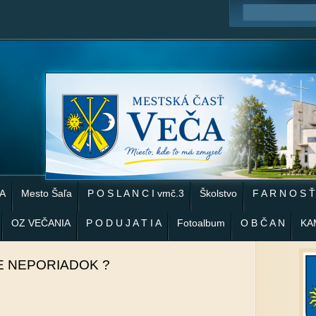
 A
Mesto Šaľa
P O S L A N C I vmč.3
Školstvo
F A R N O S Ť
OZ VEČANIA
P O D U J A T I A
Fotoalbum
O B Č A N
KA
E NEPORIADOK ?