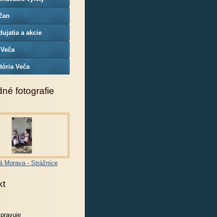
čan
ujatia a akcie
 Veča
tória Veča
né fotografie
á Morava - Strážnice
kt
spravuje