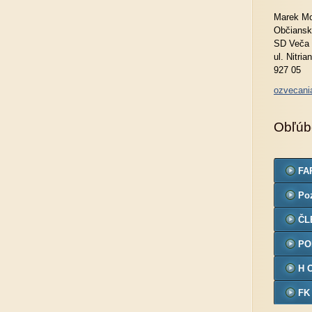
Marek Mo
Občiansk
SD Veča
ul. Nitria
927 05
ozvecan
Obľúb
FA
Po
ČL
PO
H 
FK