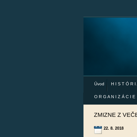
Úvod
H I S T Ó R I
O R G A N I Z Á C I E
ZMIZNE Z VEČ
22. 8. 2018