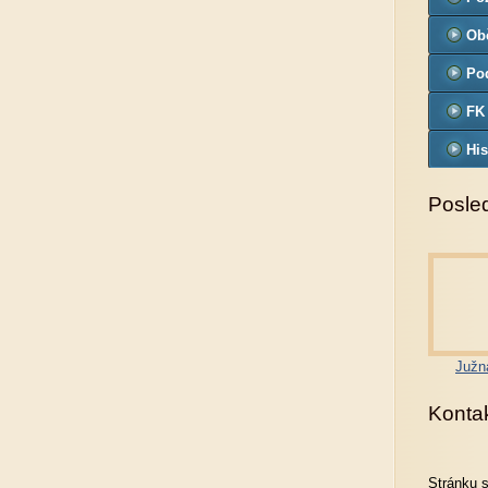
Ob
Pod
FK
His
Posled
Južn
Konta
Stránku 