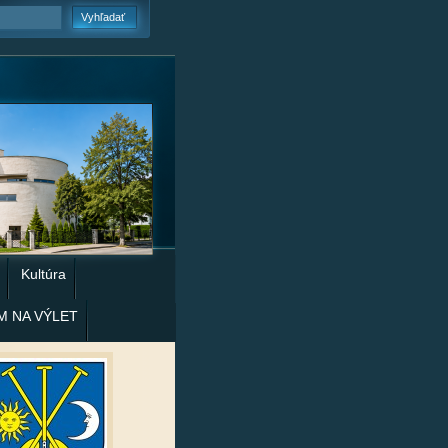
Kultúra
M NA VÝLET