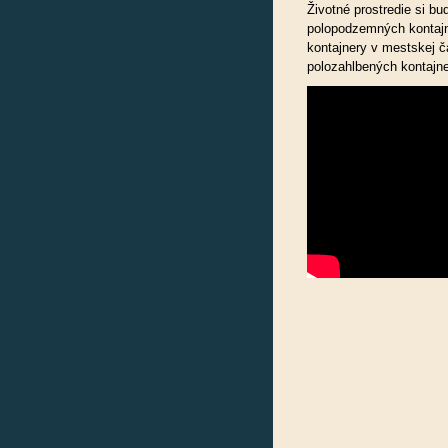
Životné prostredie si bu
polopodzemných kontajne
kontajnery v mestskej 
polozahlbených kontajne