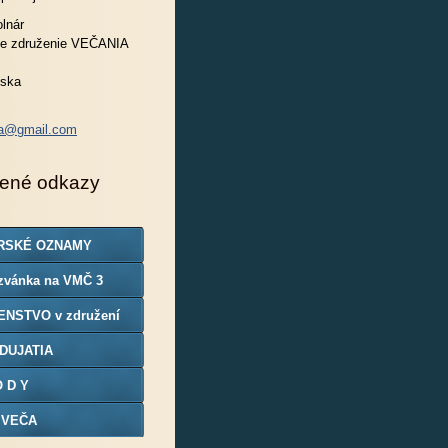
lnár
e združenie VEČANIA
nska
ia@gmail.com
ené odkazy
RSKÉ OZNAMY
zvánka na VMČ 3
ENSTVO v združení
DUJATIA
O D Y
 VEČA