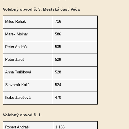
Volebný obvod č. 3. Mestská časť Veča
Miloš Rehák
716
Marek Molnár
586
Peter Andráši
535
Peter Jaroš
529
Anna Torišková
528
Slavomír Kališ
524
Ildikó Jarošová
470
Volebný obvod č. 1.
Róbert Andráši
1 133