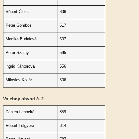
Róbert Čibrik
836
Peter Gomboš
617
Monika Budaiová
607
Peter Szalay
595
lngrid Kántorová
556
Miloslav Kollár
506
Volebný obvod č. 2
Danica Lehocká
859
Róbert Tölgyesi
814