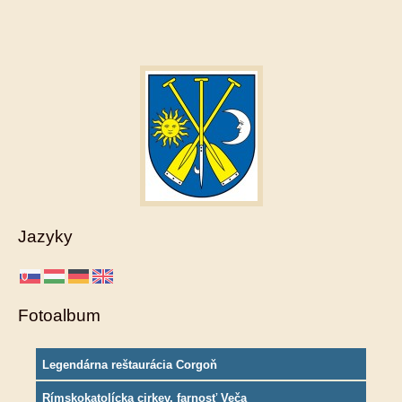
Jazyky
Fotoalbum
Legendárna reštaurácia Corgoň
Rímskokatolícka cirkev, farnosť Veča