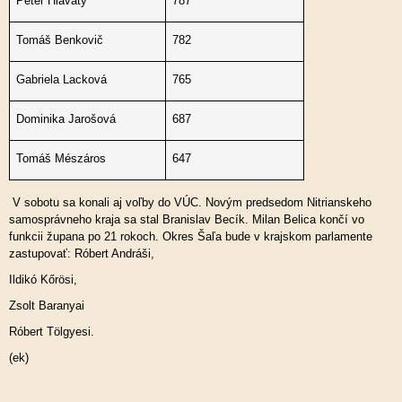
Peter Hlavatý
787
Tomáš Benkovič
782
Gabriela Lacková
765
Dominika Jarošová
687
Tomáš Mészáros
647
V sobotu sa konali aj voľby do VÚC. Novým predsedom Nitrianskeho
samosprávneho kraja sa stal Branislav Becík. Milan Belica končí vo
funkcii župana po 21 rokoch. Okres Šaľa bude v krajskom parlamente
zastupovať: Róbert Andráši,
Ildikó Kőrösi,
Zsolt Baranyai
Róbert Tölgyesi.
(ek)