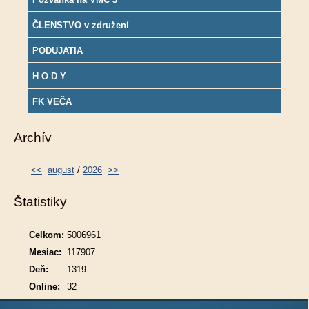
ČLENSTVO v združení
PODUJATIA
H O D Y
FK VEČA
Archív
<<
august
/
2026
>>
Štatistiky
Celkom:
5006961
Mesiac:
117907
Deň:
1319
Online:
32