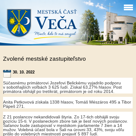
Zvolené mestské zastupiteľstvo
30. 10. 2022
Súčasnému primátorovi Jozefovi Belickému vyjadrilo podporu
v sobotňajších voľbách 3 625 ľudí. Získal 63,27% hlasov. Post
primátora obhájil po tretíkrát, primátorom je od roku 2014.
Anita Petkovová získala 1338 hlasov, Tomáš Mészáros 495 a Tibor
Pápeš 271.
Z 21 poslancov nekandidovali štyria. Zo 17-tich obhájili svoju
pozíciu 15-ti. V poslaneckom zbore tak je šesť nových poslancov.
Šaľanov bude zastupovať v mestskom parlamente 7 žien a 14
mužov. Volebná účasť bola v Šali na úrovni 33, 43%, svoju vôľu
prišlo do volebných miestností prejaviť 5 897 ľudí.