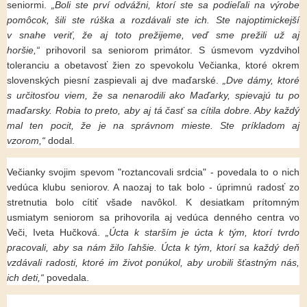
seniormi.
„Boli ste prví odvážni, ktorí ste sa podieľali na výrobe
pomôcok, šili ste rúška a rozdávali ste ich. Ste najoptimickejší
v snahe veriť, že aj toto prežijeme, veď sme prežili už aj
horšie,“
prihovoril sa seniorom primátor. S úsmevom vyzdvihol
toleranciu a obetavosť žien zo spevokolu Večianka, ktoré okrem
slovenských piesní zaspievali aj dve maďarské.
„Dve dámy, ktoré
s určitosťou viem, že sa nenarodili ako Maďarky, spievajú tu po
maďarsky. Robia to preto, aby aj tá časť sa cítila dobre. Aby každý
mal ten pocit, že je na správnom mieste. Ste príkladom aj
vzorom,“
dodal.
Večianky svojim spevom "roztancovali srdcia" - povedala to o nich
vedúca klubu seniorov. A naozaj to tak bolo - úprimnú radosť zo
stretnutia bolo cítiť všade navôkol. K desiatkam prítomným
usmiatym seniorom sa prihovorila aj vedúca denného centra vo
Veči, Iveta Hučková.
„Úcta k starším je úcta k tým, ktorí tvrdo
pracovali, aby sa nám žilo ľahšie. Úcta k tým, ktorí sa každý deň
vzdávali radosti, ktoré im život ponúkol, aby urobili šťastným nás,
ich deti,“
povedala.