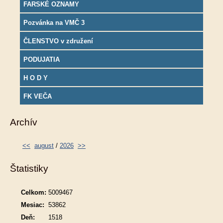
FARSKÉ OZNAMY
Pozvánka na VMČ 3
ČLENSTVO v združení
PODUJATIA
H O D Y
FK VEČA
Archív
<<
august
/
2026
>>
Štatistiky
Celkom:
5009467
Mesiac:
53862
Deň:
1518