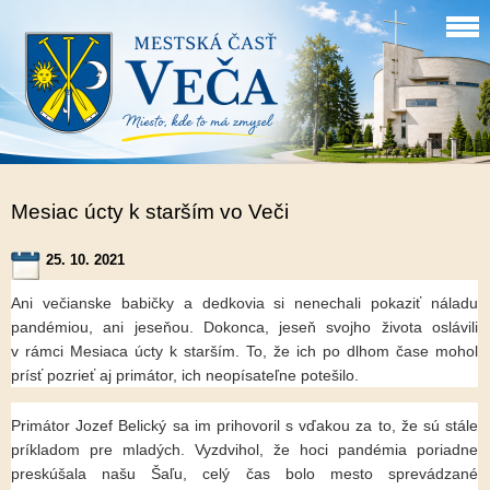
Mesiac úcty k starším vo Veči
25. 10. 2021
Ani večianske babičky a dedkovia si nenechali pokaziť náladu
pandémiou, ani jeseňou. Dokonca, jeseň svojho života oslávili
v rámci Mesiaca úcty k starším. To, že ich po dlhom čase mohol
prísť pozrieť aj primátor, ich neopísateľne potešilo.
Primátor Jozef Belický sa im prihovoril s vďakou za to, že sú stále
príkladom pre mladých. Vyzdvihol, že hoci pandémia poriadne
preskúšala našu Šaľu, celý čas bolo mesto sprevádzané