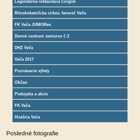
Legendárna reštaurácia Corgoň
Rímskokatolícka cirkev, farnosť Veča
FK Veča JUNIORes
Denné centrum seniorov č.3
DHZ Veča
Veča 2017
Poznávacie výlety
Občan
Podujatia a akcie
FK Veča
História Veča
Posledné fotografie