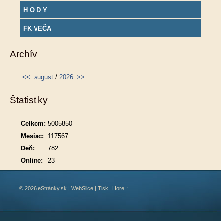
H O D Y
FK VEČA
Archív
<<
august
/
2026
>>
Štatistiky
Celkom:
5005850
Mesiac:
117567
Deň:
782
Online:
23
© 2026 eStránky.sk
|
WebSlice
|
Tisk
|
Hore ↑