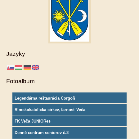
Jazyky
Fotoalbum
Legendárna reštaurácia Corgoň
Rímskokatolícka cirkev, farnosť Veča
FK Veča JUNIORes
Denné centrum seniorov č.3