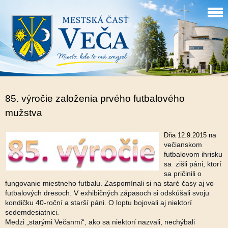
85. výročie založenia prvého futbalového
mužstva
a
Dňa 12.9.2015 n
večianskom
futbalovom ihrisku
sa zišli páni, ktorí
sa pričinili o
fungovanie miestneho futbalu. Zaspomínali si na staré časy aj vo
futbalových dresoch. V exhibičných zápasoch si odskúšali svoju
kondičku 40-roční a starší páni. O loptu bojovali aj niektorí
sedemdesiatnici.
Medzi „starými Večanmi“, ako sa niektorí nazvali, nechýbali