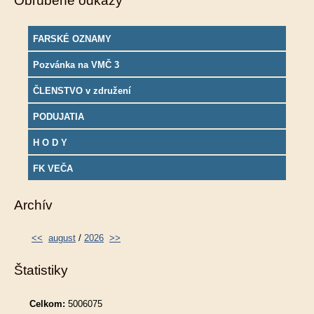
Obľúbené odkazy
FARSKÉ OZNAMY
Pozvánka na VMČ 3
ČLENSTVO v združení
PODUJATIA
H O D Y
FK VEČA
Archív
<<
august
/
2026
>>
Štatistiky
Celkom:
5006075