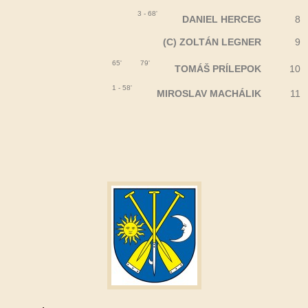
3 - 68'
DANIEL HERCEG
8
(C) ZOLTÁN LEGNER
9
65'
79'
TOMÁŠ PRÍLEPOK
10
1 - 58'
MIROSLAV MACHÁLIK
11