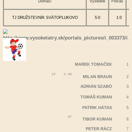
Domáci
Výsledok
Polčas
TJ DRUŽSTEVNÍK SVÄTOPLUKOVO
5:0
1:0
F
MAREK TOMAČEK
1
13'
2 - 58'
MILAN BRAUN
2
ADRIÁN SZABÓ
3
TOMÁŠ KUMAN
4
PATRIK HÁTAS
5
32'
TIBOR KUMAN
6
PETER RÁCZ
7