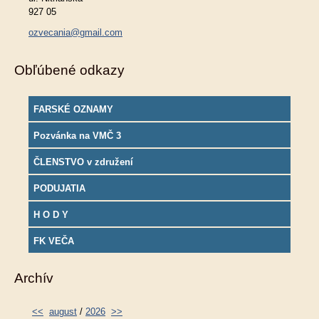
927 05
ozvecania@gmail.com
Obľúbené odkazy
FARSKÉ OZNAMY
Pozvánka na VMČ 3
ČLENSTVO v združení
PODUJATIA
H O D Y
FK VEČA
Archív
<<
august
/
2026
>>