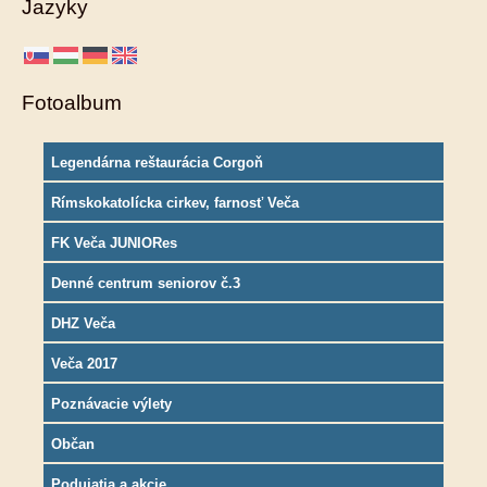
Jazyky
Fotoalbum
Legendárna reštaurácia Corgoň
Rímskokatolícka cirkev, farnosť Veča
FK Veča JUNIORes
Denné centrum seniorov č.3
DHZ Veča
Veča 2017
Poznávacie výlety
Občan
Podujatia a akcie